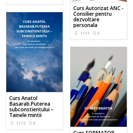
Curs Autorizat ANC -
Consilier pentru
dezvoltare
personala
1111
0
Curs Anatol
Basarab.Puterea
subconstientului –
Tainele mintii
1112
0
Curs FORMATOR