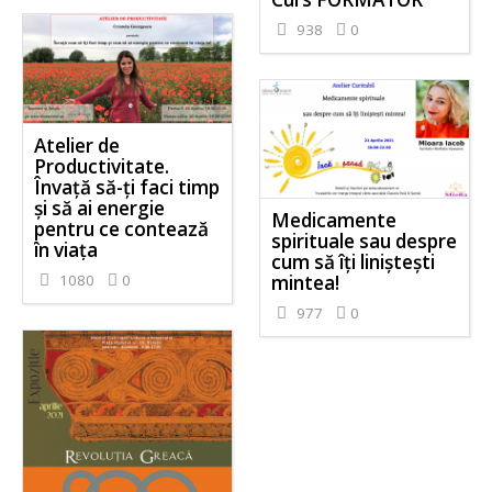
938
0
Atelier de
Productivitate.
Învață să-ți faci timp
și să ai energie
Medicamente
pentru ce contează
spirituale sau despre
în viața
cum să îți liniștești
mintea!
1080
0
977
0