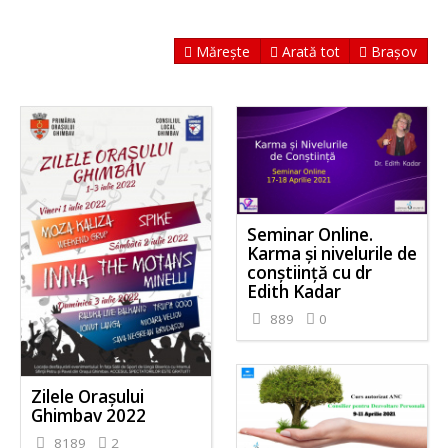
Mărește
Arată tot
Brașov
Seminar Online.
Karma și nivelurile de
conștiință cu dr
Edith Kadar
889
0
Zilele Orașului
Ghimbav 2022
8189
2