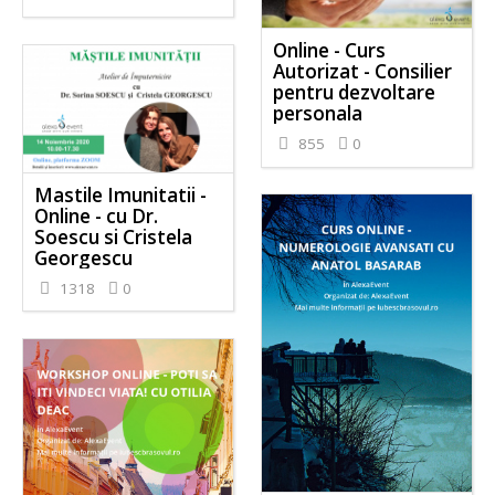
Online - Curs
Autorizat - Consilier
pentru dezvoltare
personala
855
0
Mastile Imunitatii -
Online - cu Dr.
Soescu si Cristela
Georgescu
1318
0