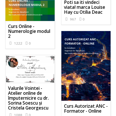
Poti sa iti vindeci
viata! marca Louise
Hay cu Otilia Deac
967
0
Curs Online -
Numerologie modul
2
1222
0
Valurile Vointei -
Atelier online de
împuternicire cu dr.
Sorina Soescu și
Curs Autorizat ANC -
Cristela Georgescu
Formator - Online
1088
0