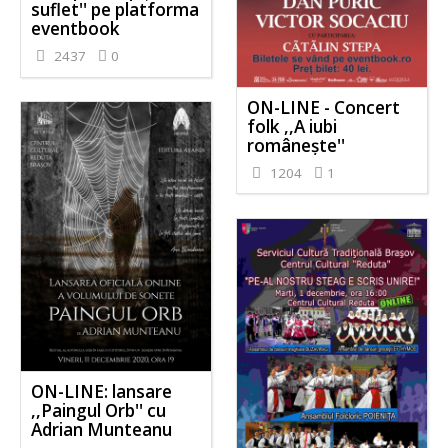
suflet'' pe platforma
eventbook
2437
0
ON-LINE - Concert
folk ,,A iubi
românește''
1204
1
ON-LINE: lansare
,,Paingul Orb'' cu
Adrian Munteanu