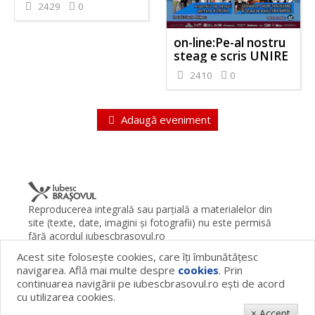
2429
0
on-line:Pe-al nostru
steag e scris UNIRE
2410
0
Adaugă eveniment
Reproducerea integrală sau parţială a materialelor din
site (texte, date, imagini şi fotografii) nu este permisă
fără acordul iubescbrasovul.ro
Acest site foloseşte cookies, care îţi îmbunătăţesc
Termeni şi condiţii
Contact
Despre proiect
FAQ
navigarea. Află mai multe despre
cookies
. Prin
Cookies
Publicitate
continuarea navigării pe iubescbrasovul.ro eşti de acord
© 2026 iubescbrasovul.ro
cu utilizarea cookies.
× Accept