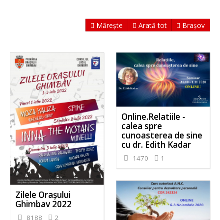
Mărește
Arată tot
Brașov
Online.Relatiile -
calea spre
cunoasterea de sine
cu dr. Edith Kadar
1470
1
Zilele Orașului
Ghimbav 2022
8188
2