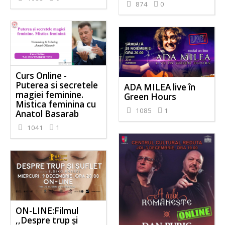
874
0
Curs Online -
Puterea si secretele
ADA MILEA live în
magiei feminine.
Green Hours
Mistica feminina cu
1085
1
Anatol Basarab
1041
1
ON-LINE:Filmul
,,Despre trup și