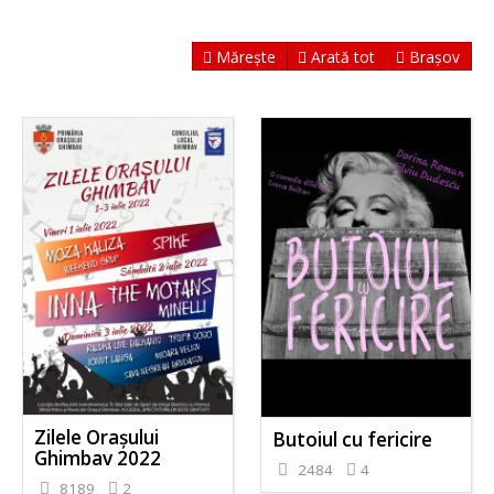
Mărește
Arată tot
Brașov
Zilele Orașului
Butoiul cu fericire
Ghimbav 2022
2484
4
8189
2