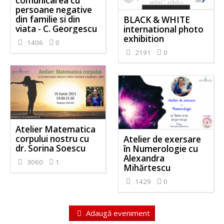
comunicarea cu
persoane negative
din familie si din
BLACK & WHITE
viata - C. Georgescu
international photo
exhibition
1406
0
2191
0
Atelier Matematica
corpului nostru cu
Atelier de exersare
dr. Sorina Soescu
în Numerologie cu
Alexandra
3060
1
Mihărtescu
1429
0
Adaugă eveniment