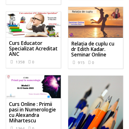
Curs Educator
Relația de cuplu cu
Specializat Acreditat
dr Edith Kadar.
ANC
Seminar Online
1358
0
915
0
Curs Online : Primii
pasi in Numerologie
cu Alexandra
Mihartescu
1364
0