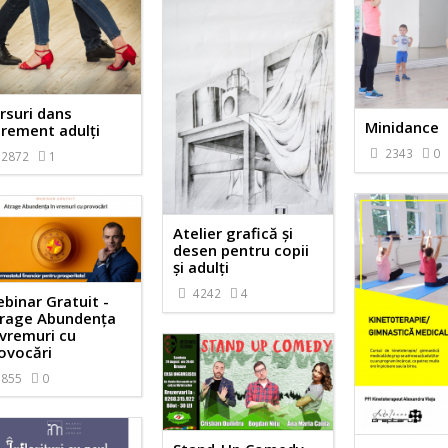
rsuri dans
Minidance
rement adulți
2343
0
2872
1
Atelier grafică și
desen pentru copii
și adulți
4242
4
binar Gratuit -
rage Abundența
 vremuri cu
ovocări
855
0