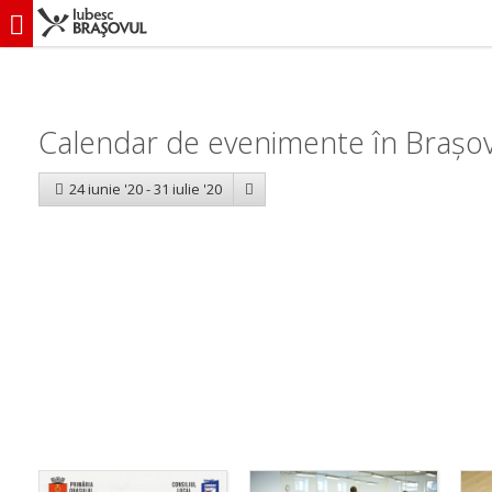
iubescbraşovul.ro
Calendar evenimente
Calendar de evenimente în Brașov:
24 iunie '20 - 31 iulie '20