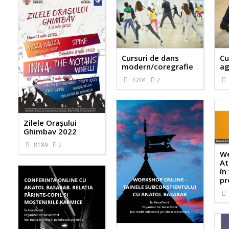
Cursuri de dans
Cu
modern/coregrafie
ag
4204
2
Zilele Orașului
Ghimbav 2022
8189
2
We
At
în
pr