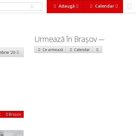
Adaugă
Calendar
Urmează în Braşov
Ce urmează
Calendar
mbrie '20
t
Brașov