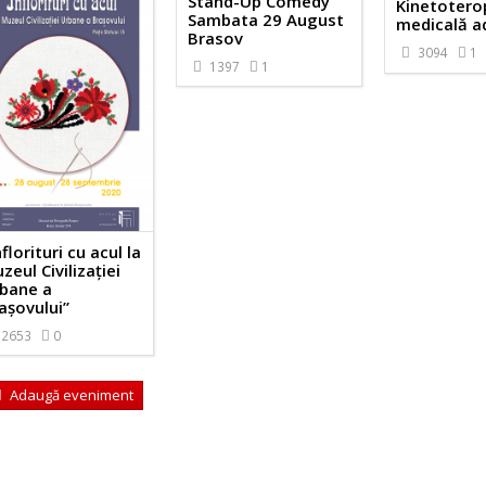
Stand-Up Comedy
Kinetotero
Sambata 29 August
medicală ad
Brasov
3094
1
1397
1
nflorituri cu acul la
zeul Civilizației
bane a
așovului”
2653
0
Adaugă eveniment