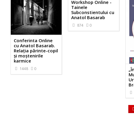
Workshop Online -
Tainele
Subconstientului cu
Anatol Basarab
874
0
Conferinta Online
cu Anatol Basarab.
Relația părinte-copil
și moștenirile
karmice
1448
0
„Î
Mu
Ur
Br