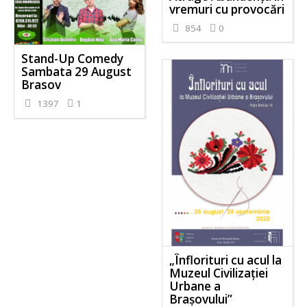
vremuri cu provocări
854
0
Stand-Up Comedy
Sambata 29 August
Brasov
1397
1
„Înflorituri cu acul la
Muzeul Civilizației
Urbane a
Brașovului”