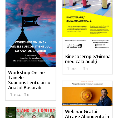
Kinetoteropie/Gimnasti
medicală adulți
3093
1
Workshop Online -
Tainele
Subconstientului cu
Anatol Basarab
874
0
Webinar Gratuit -
Atrage Abundența în