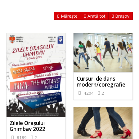
Mărește
Arată tot
Brașov
Cursuri de dans
modern/coregrafie
4204
2
Zilele Orașului
Ghimbav 2022
8189
2