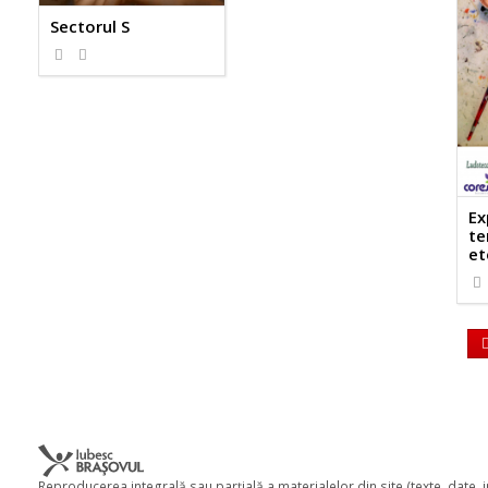
Sectorul S
Ex
te
et
Reproducerea integrală sau parţială a materialelor din site (texte, date,