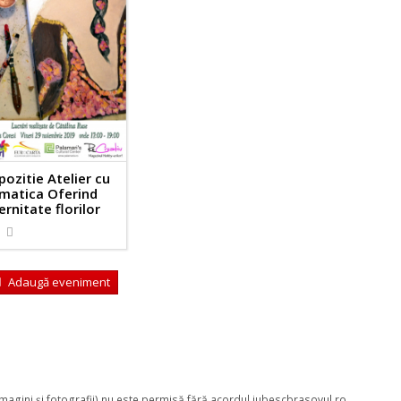
pozitie Atelier cu
matica Oferind
ernitate florilor
Adaugă eveniment
 imagini şi fotografii) nu este permisă fără acordul iubescbrasovul.ro