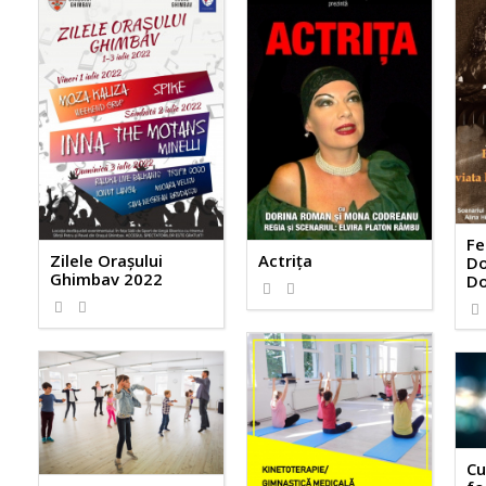
Fe
Zilele Orașului
Actriţa
Do
Ghimbav 2022
Do
Cu