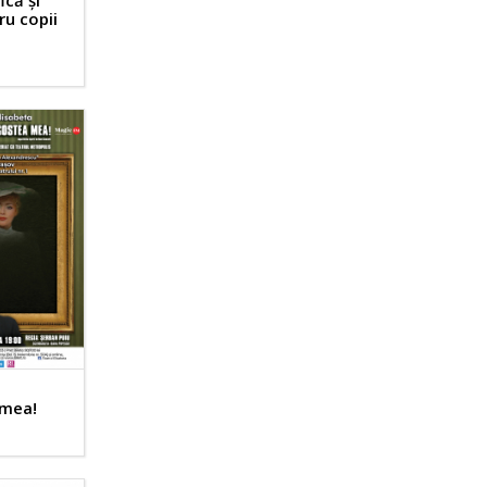
ică și
ru copii
 mea!