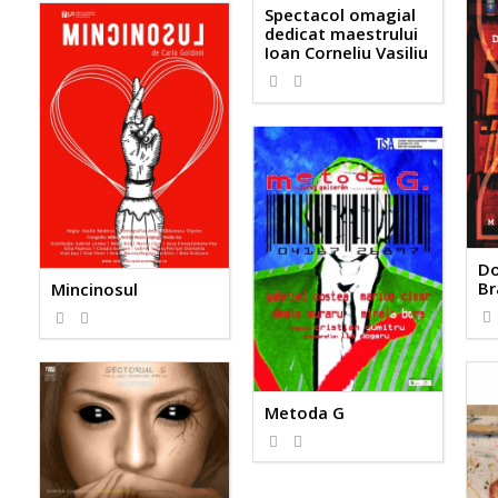
Spectacol omagial
dedicat maestrului
Ioan Corneliu Vasiliu
Do
Br
Mincinosul
Metoda G