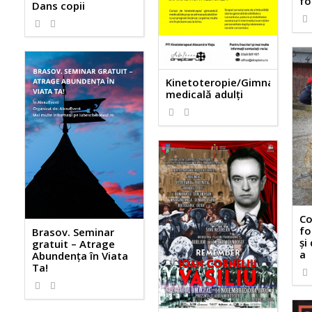
fo
Dans copii
Kinetoteropie/Gimnastică
medicală adulți
Co
fo
Brasov. Seminar
și 
gratuit – Atrage
a
Abundența în Viata
Ta!