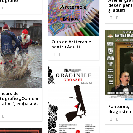
Atelier graf
tografie
desen pent
și adulți
Curs de Artterapie
pentru Adulti
ncurs de
tografie ,,Oameni
datini'', ediția a V-
Fantoma,
dragostea