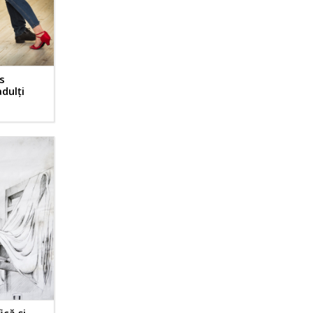
s
dulți