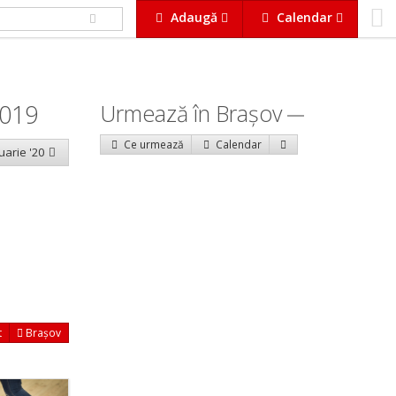
Adaugă
Calendar
2019
Urmează în Braşov
Ce urmează
Calendar
uarie '20
t
Brașov