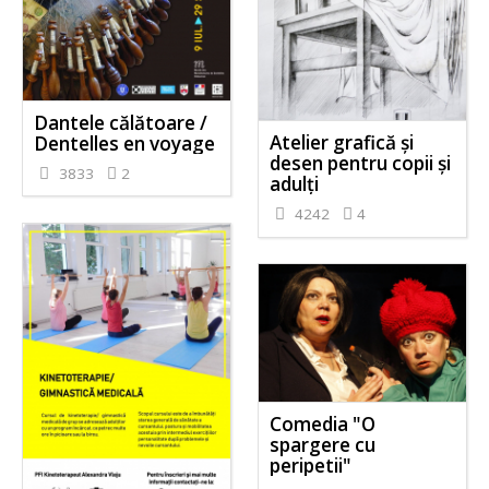
Dantele călătoare /
Atelier grafică și
Dentelles en voyage
desen pentru copii și
3833
2
adulți
4242
4
Comedia "O
spargere cu
peripetii"