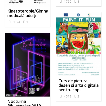
1760
1
Kinetoteropie/Gimnastică
medicală adulți
3094
1
Curs de pictura,
desen si arta digitala
pentru copii
4519
2
Nocturna
Bibliotecilor 2019