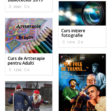
3065
0
Curs inițiere
fotografie
1310
0
Curs de Artterapie
pentru Adulti
1258
0