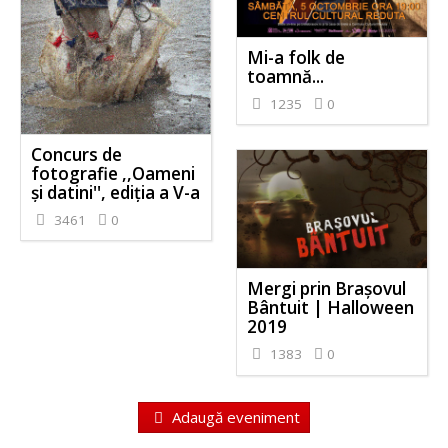
Mi-a folk de
toamnă...
1235
0
Concurs de
fotografie ,,Oameni
și datini'', ediția a V-a
3461
0
Mergi prin Brașovul
Bântuit | Halloween
2019
1383
0
Adaugă eveniment