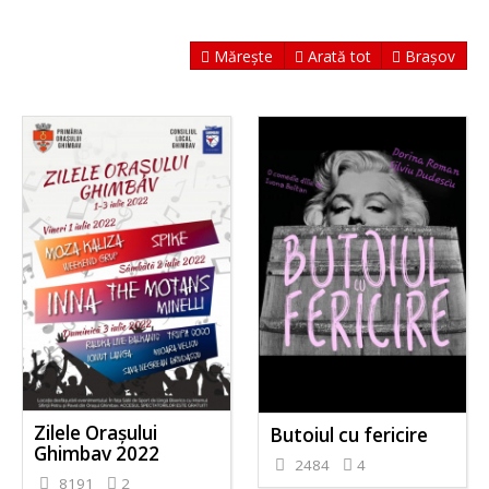
Mărește
Arată tot
Brașov
Zilele Orașului
Butoiul cu fericire
Ghimbav 2022
2484
4
8191
2