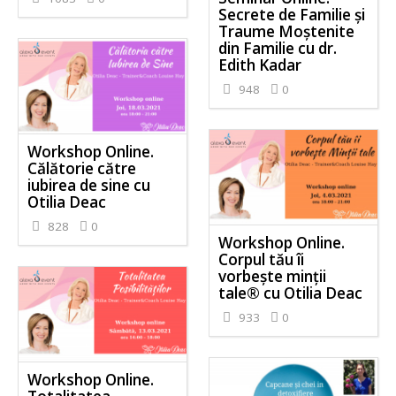
Secrete de Familie și
Traume Moștenite
din Familie cu dr.
Edith Kadar
948
0
Workshop Online.
Călătorie către
iubirea de sine cu
Otilia Deac
828
0
Workshop Online.
Corpul tău îi
vorbește minții
tale® cu Otilia Deac
933
0
Workshop Online.