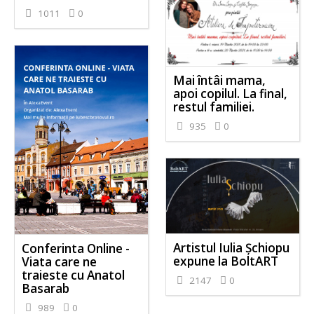
1011
0
Mai întâi mama,
apoi copilul. La final,
restul familiei.
935
0
Artistul Iulia Șchiopu
Conferinta Online -
expune la BoltART
Viata care ne
traieste cu Anatol
2147
0
Basarab
989
0