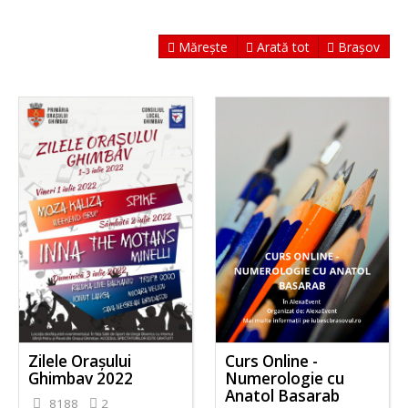
Mărește
Arată tot
Brașov
Zilele Orașului
Curs Online -
Ghimbav 2022
Numerologie cu
Anatol Basarab
8188
2