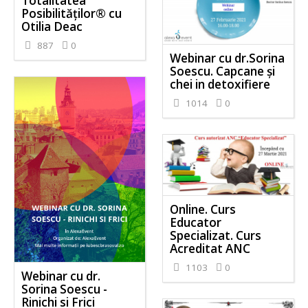
Totalitatea
Posibilităților® cu
Otilia Deac
887
0
Webinar cu dr.Sorina
Soescu. Capcane și
chei in detoxifiere
1014
0
Online. Curs
Educator
Specializat. Curs
Acreditat ANC
1103
0
Webinar cu dr.
Sorina Soescu -
Rinichi si Frici