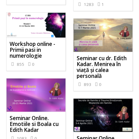
1283
1
Workshop online -
Primii pasi in
numerologie
Seminar cu dr. Edith
Kadar. Menirea în
855
0
viață și calea
personală
893
0
Seminar Online.
Emotiile si Boala cu
Edith Kadar
Seminar Online.
1083
0