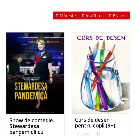
Mărește
Arată tot
Brașov
Curs de desen
Show de comedie.
pentru copii (9+)
Stewardesa
pandemică cu
2103
0