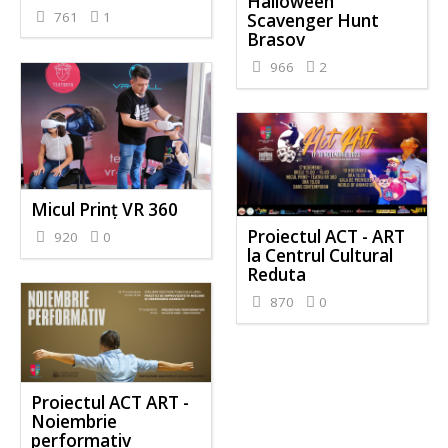
Halloween
761
1
Scavenger Hunt
Brasov
966
2
Micul Prinț VR 360
Proiectul ACT - ART
920
0
la Centrul Cultural
Reduta
870
0
Proiectul ACT ART -
Noiembrie
performativ