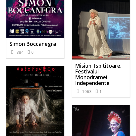
Simon Boccanegra
884
0
Misiuni Ispititoare.
Festivalul
Monodramei
Independente
1068
1