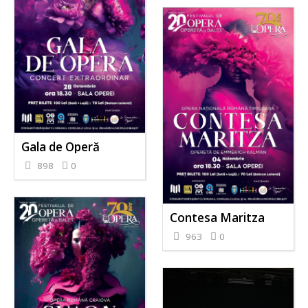
Gala de Operă
898
0
Contesa Maritza
963
0