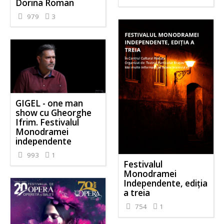
Dorina Roman
979
3
GIGEL - one man
show cu Gheorghe
Ifrim. Festivalul
Monodramei
independente
993
1
Festivalul
Monodramei
Independente, ediția
a treia
754
1