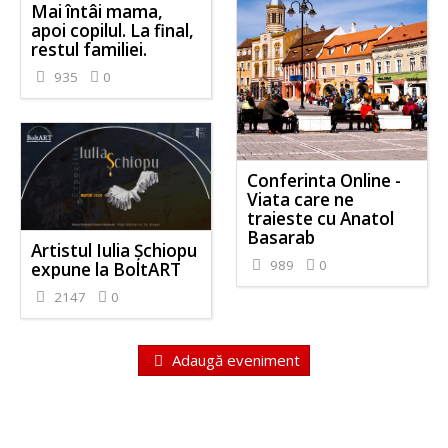
Mai întâi mama,
apoi copilul. La final,
restul familiei.
935
0
Conferinta Online -
Viata care ne
traieste cu Anatol
Basarab
Artistul Iulia Șchiopu
989
0
expune la BoltART
2147
0
Adaugă eveniment