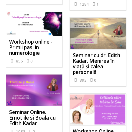
1284
1
Workshop online -
Primii pasi in
numerologie
Seminar cu dr. Edith
Kadar. Menirea în
855
0
viață și calea
personală
893
0
Seminar Online.
Emotiile si Boala cu
Edith Kadar
Workshop Online.
1083
0