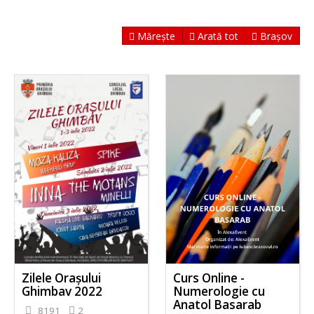
Mărește
Arată tot
Brașov
Zilele Orașului
Curs Online -
Ghimbav 2022
Numerologie cu
Anatol Basarab
8191
2