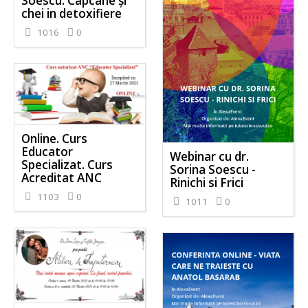
Soescu. Capcane și
chei in detoxifiere
1016
0
Online. Curs
Educator
Webinar cu dr.
Specializat. Curs
Sorina Soescu -
Acreditat ANC
Rinichi si Frici
1103
0
1011
0