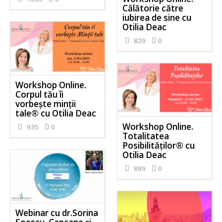
Călătorie către
iubirea de sine cu
Otilia Deac
829
0
Workshop Online.
Corpul tău îi
vorbește minții
tale® cu Otilia Deac
Workshop Online.
935
0
Totalitatea
Posibilităților® cu
Otilia Deac
889
0
Webinar cu dr.Sorina