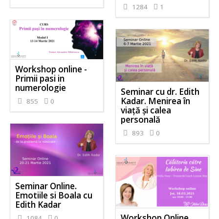
1284
1
Workshop online -
Primii pasi in
numerologie
Seminar cu dr. Edith
Kadar. Menirea în
855
0
viață și calea
personală
893
0
Seminar Online.
Emotiile si Boala cu
Edith Kadar
Workshop Online.
1084
0