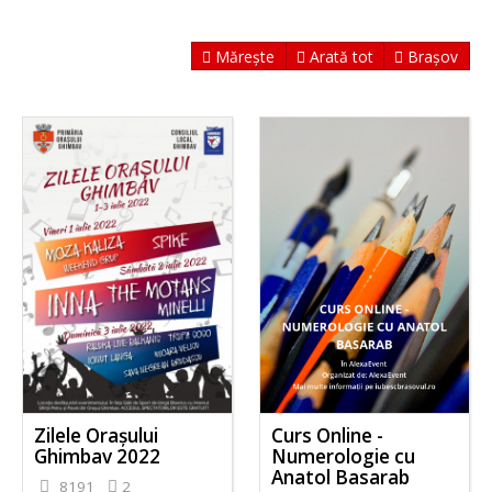
Mărește
Arată tot
Brașov
Zilele Orașului
Curs Online -
Ghimbav 2022
Numerologie cu
Anatol Basarab
8191
2