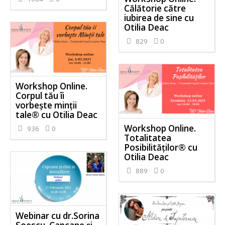
Călătorie către
iubirea de sine cu
Otilia Deac
829
0
Workshop Online.
Corpul tău îi
vorbește minții
tale® cu Otilia Deac
Workshop Online.
936
0
Totalitatea
Posibilităților® cu
Otilia Deac
889
0
Webinar cu dr.Sorina