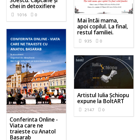
Soescu. Capcane și
chei in detoxifiere
1016
0
Mai întâi mama,
apoi copilul. La final,
restul familiei.
935
0
Artistul Iulia Șchiopu
expune la BoltART
2147
0
Conferinta Online -
Viata care ne
traieste cu Anatol
Basarab