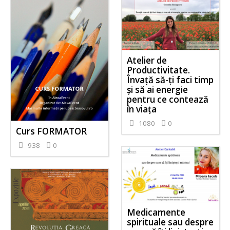
Atelier de
Productivitate.
Învață să-ți faci timp
și să ai energie
pentru ce contează
în viața
1080
0
Curs FORMATOR
938
0
Medicamente
spirituale sau despre