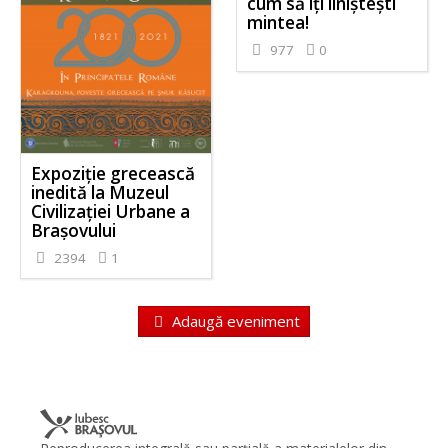
cum să îți liniștești
mintea!
977
0
Expoziție grecească
inedită la Muzeul
Civilizației Urbane a
Brașovului
2394
1
Adaugă eveniment