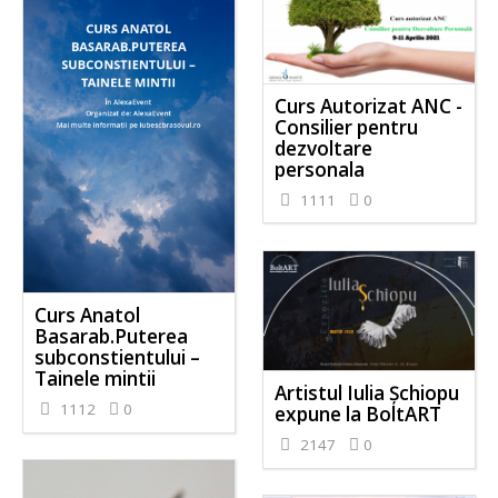
Curs Autorizat ANC -
Consilier pentru
dezvoltare
personala
1111
0
Curs Anatol
Basarab.Puterea
subconstientului –
Tainele mintii
Artistul Iulia Șchiopu
1112
0
expune la BoltART
2147
0