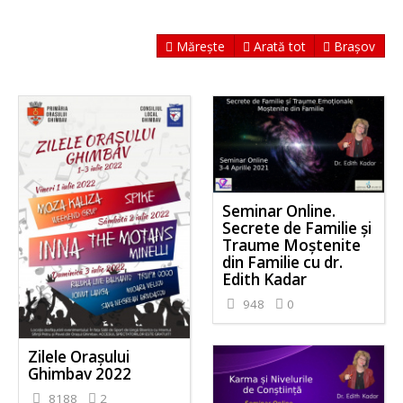
Mărește
Arată tot
Brașov
Seminar Online.
Secrete de Familie și
Traume Moștenite
din Familie cu dr.
Edith Kadar
948
0
Zilele Orașului
Ghimbav 2022
8188
2