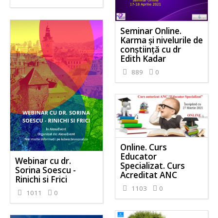
Seminar Online.
Karma și nivelurile de
conștiință cu dr
Edith Kadar
889
0
Online. Curs
Educator
Webinar cu dr.
Specializat. Curs
Sorina Soescu -
Acreditat ANC
Rinichi si Frici
1103
0
1011
0