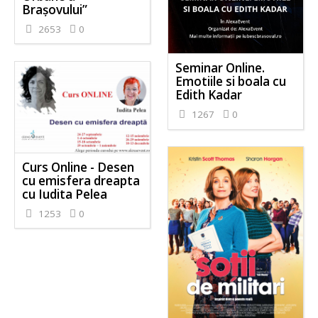
Brașovului”
2653
0
Seminar Online.
Emotiile si boala cu
Edith Kadar
1267
0
Curs Online - Desen
cu emisfera dreapta
cu Iudita Pelea
1253
0