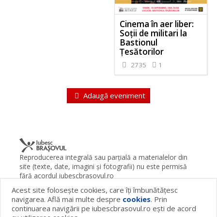
Cinema în aer liber:
Soții de militari la
Bastionul
Țesătorilor
2735
1
Adaugă eveniment
Reproducerea integrală sau parţială a materialelor din
site (texte, date, imagini şi fotografii) nu este permisă
fără acordul iubescbrasovul.ro
Acest site foloseşte cookies, care îţi îmbunătăţesc
Termeni şi condiţii
Contact
Despre proiect
FAQ
navigarea. Află mai multe despre
cookies
. Prin
Cookies
Publicitate
continuarea navigării pe iubescbrasovul.ro eşti de acord
© 2026 iubescbrasovul.ro