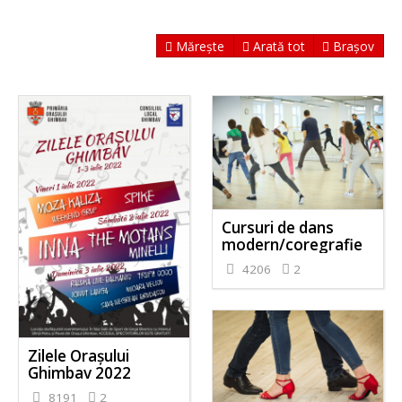
Mărește
Arată tot
Brașov
Cursuri de dans
modern/coregrafie
4206
2
Zilele Orașului
Ghimbav 2022
8191
2