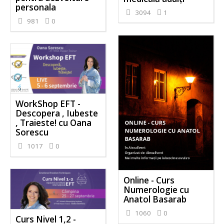
personala
3094
1
981
0
WorkShop EFT -
Descopera , Iubeste
, Traieste! cu Oana
Sorescu
1017
0
Online - Curs
Numerologie cu
Anatol Basarab
1060
0
Curs Nivel 1,2 -