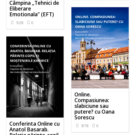
Câmpina „Tehnici de
Eliberare
Emotionala” (EFT)
928
0
Online.
Compasiunea:
slabiciune sau
putere? cu Oana
Sorescu
Conferinta Online cu
878
0
Anatol Basarab.