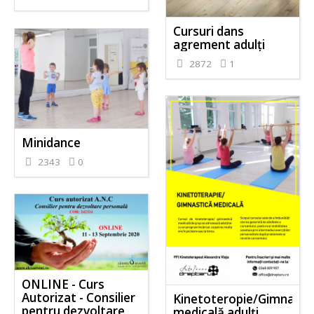
Cursuri dans
agrement adulți
2872
1
Minidance
2343
0
ONLINE - Curs
Autorizat - Consilier
Kinetoteropie/Gimnasti
pentru dezvoltare
medicală adulți