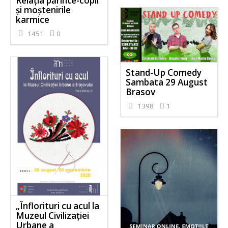
Relația părinte-copil
și moștenirile
karmice
1451
0
Stand-Up Comedy
Sambata 29 August
Brasov
1398
1
„Înflorituri cu acul la
Muzeul Civilizației
Urbane a