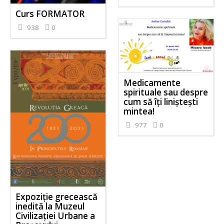
Curs FORMATOR
938
0
Medicamente
spirituale sau despre
cum să îți liniștești
mintea!
977
0
Expoziție grecească
inedită la Muzeul
Civilizației Urbane a