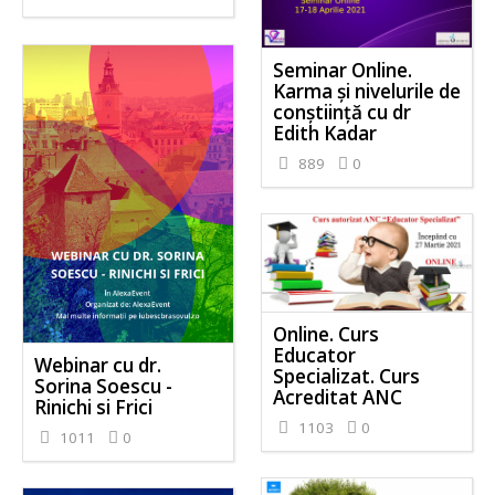
Seminar Online.
Karma și nivelurile de
conștiință cu dr
Edith Kadar
889
0
Online. Curs
Educator
Webinar cu dr.
Specializat. Curs
Sorina Soescu -
Acreditat ANC
Rinichi si Frici
1103
0
1011
0