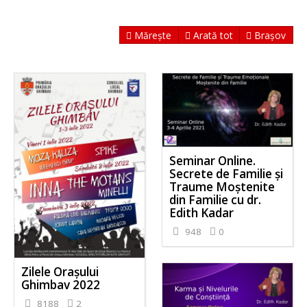
Mărește
Arată tot
Brașov
Seminar Online.
Secrete de Familie și
Traume Moștenite
din Familie cu dr.
Edith Kadar
948
0
Zilele Orașului
Ghimbav 2022
8188
2