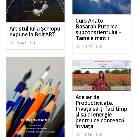
Curs Anatol
Basarab.Puterea
Artistul Iulia Șchiopu
subconstientului –
expune la BoltART
Tainele mintii
2147
0
1112
0
Atelier de
Productivitate.
Învață să-ți faci timp
și să ai energie
pentru ce contează
în viața
1080
0