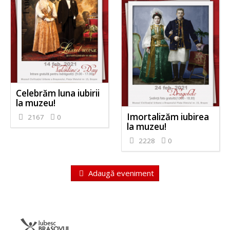
Celebrăm luna iubirii
la muzeu!
Imortalizăm iubirea
2167
0
la muzeu!
2228
0
Adaugă eveniment