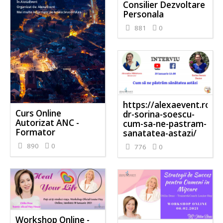
Consilier Dezvoltare
Personala
881
0
https://alexaevent.ro/e
Curs Online
dr-sorina-soescu-
Autorizat ANC -
cum-sa-ne-pastram-
Formator
sanatatea-astazi/
890
0
776
0
Workshop Online -