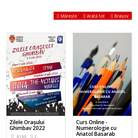
Mărește
Arată tot
Brașov
Zilele Orașului
Curs Online -
Ghimbav 2022
Numerologie cu
Anatol Basarab
8190
2