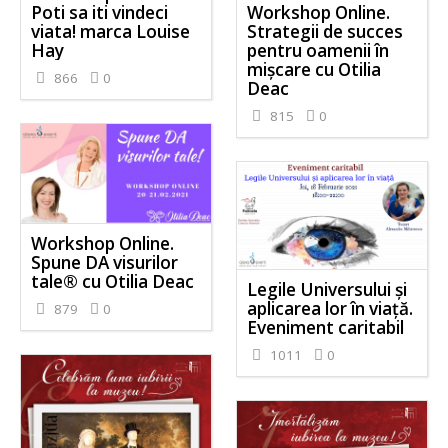
Poti sa iti vindeci
Workshop Online.
viata! marca Louise
Strategii de succes
Hay
pentru oamenii în
mișcare cu Otilia
866
0
Deac
815
0
Workshop Online.
Spune DA visurilor
tale® cu Otilia Deac
Legile Universului și
aplicarea lor în viață.
879
0
Eveniment caritabil
1011
0