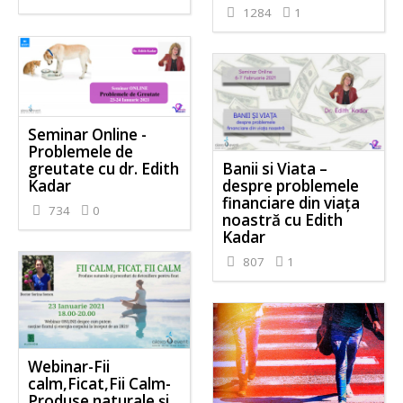
1284
1
Seminar Online -
Problemele de
greutate cu dr. Edith
Banii si Viata –
Kadar
despre problemele
financiare din viața
734
0
noastră cu Edith
Kadar
807
1
Webinar-Fii
calm,Ficat,Fii Calm-
Produse naturale și