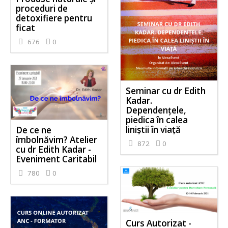
proceduri de
detoxifiere pentru
ficat
676
0
Seminar cu dr Edith
Kadar.
Dependențele,
piedica în calea
liniștii în viață
De ce ne
îmbolnăvim? Atelier
872
0
cu dr Edith Kadar -
Eveniment Caritabil
780
0
Curs Autorizat -