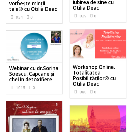
iubirea de sine cu
vorbește minții
Otilia Deac
tale® cu Otilia Deac
829
0
934
0
Workshop Online.
Webinar cu dr.Sorina
Totalitatea
Soescu. Capcane și
Posibilităților® cu
chei in detoxifiere
Otilia Deac
1015
0
888
0