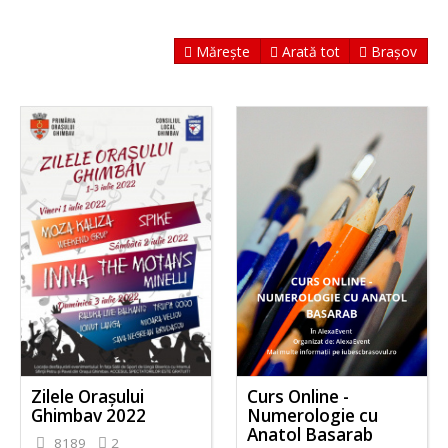
Mărește
Arată tot
Brașov
Zilele Orașului
Curs Online -
Ghimbav 2022
Numerologie cu
Anatol Basarab
8189
2