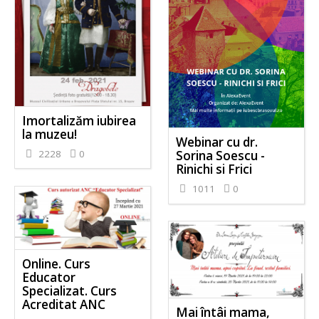
Imortalizăm iubirea
la muzeu!
Webinar cu dr.
2228
0
Sorina Soescu -
Rinichi si Frici
1011
0
Online. Curs
Educator
Specializat. Curs
Acreditat ANC
Mai întâi mama,