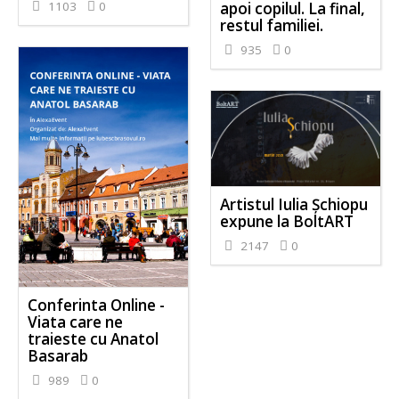
1103
0
apoi copilul. La final,
restul familiei.
935
0
Artistul Iulia Șchiopu
expune la BoltART
2147
0
Conferinta Online -
Viata care ne
traieste cu Anatol
Basarab
989
0