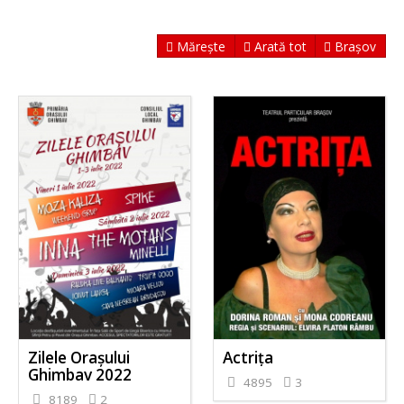
Mărește
Arată tot
Brașov
Zilele Orașului
Actriţa
Ghimbav 2022
4895
3
8189
2