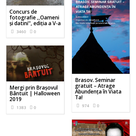
Concurs de
fotografie ,,Oameni
și datini'', ediția a V-a
3460
0
Brasov. Seminar
gratuit – Atrage
Mergi prin Brașovul
Abundența în Viata
Bântuit | Halloween
Ta!
2019
974
0
1383
0