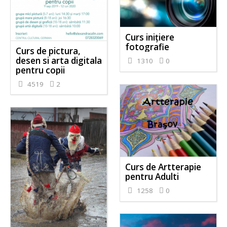
Curs inițiere
fotografie
Curs de pictura,
desen si arta digitala
1310
0
pentru copii
4519
2
Curs de Artterapie
pentru Adulti
1258
0