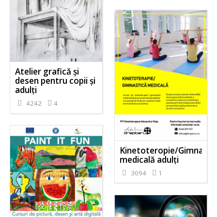
Atelier grafică și
desen pentru copii și
adulți
4242
4
Kinetoteropie/Gimnasti
medicală adulți
3094
1