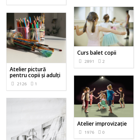
Curs balet copii
2891
2
Atelier pictură
pentru copii și adulți
2126
1
Atelier improvizație
1976
0