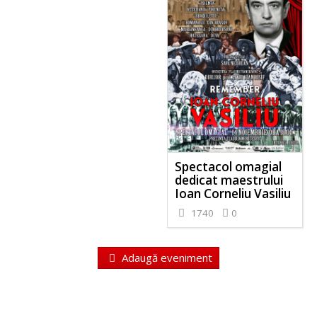
Spectacol omagial
dedicat maestrului
Ioan Corneliu Vasiliu
1740
0
Adaugă eveniment