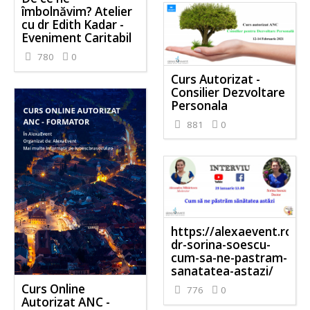
îmbolnăvim? Atelier
cu dr Edith Kadar -
Eveniment Caritabil
780
0
Curs Autorizat -
Consilier Dezvoltare
Personala
881
0
https://alexaevent.ro/e
dr-sorina-soescu-
cum-sa-ne-pastram-
sanatatea-astazi/
Curs Online
776
0
Autorizat ANC -