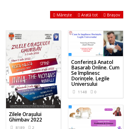
Mărește
Arată tot
Brașov
Conferință Anatol
Basarab Online. Cum
Se împlinesc
Dorințele. Legile
Universului
1148
0
Zilele Orașului
Ghimbav 2022
8189
2