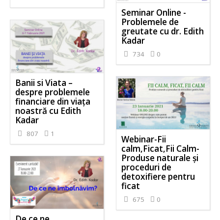
Seminar Online -
Problemele de
greutate cu dr. Edith
Kadar
734
0
Banii si Viata –
despre problemele
financiare din viața
noastră cu Edith
Kadar
807
1
Webinar-Fii
calm,Ficat,Fii Calm-
Produse naturale și
proceduri de
detoxifiere pentru
ficat
675
0
De ce ne