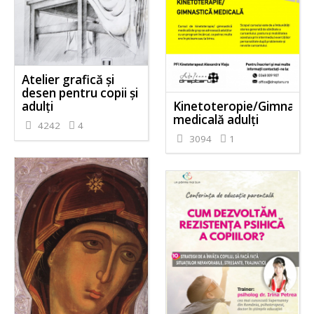
Atelier grafică și
desen pentru copii și
Kinetoteropie/Gimnasti
adulți
medicală adulți
4242
4
3094
1