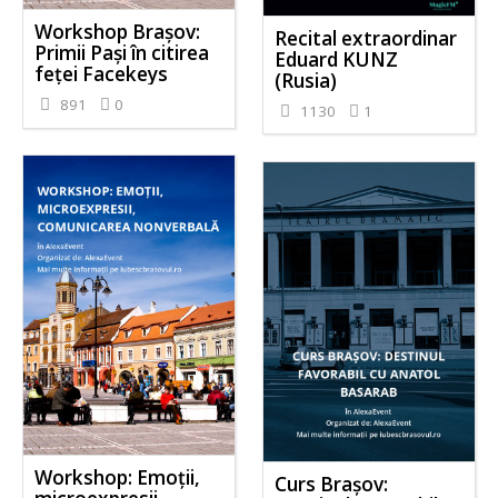
Workshop Brașov:
Recital extraordinar
Primii Pași în citirea
Eduard KUNZ
feței Facekeys
(Rusia)
891
0
1130
1
Workshop: Emoții,
Curs Brașov: