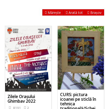
Mărește
Arată tot
Brașov
CURS: pictura
Zilele Orașului
icoanei pe sticlă în
Ghimbav 2022
tehnica
8191
2
tradițională/Schei