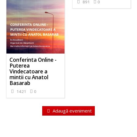
891
0
Conferinta Online -
Puterea
Vindecatoare a
mintii cu Anatol
Basarab
1421
0
Adaugă eveniment