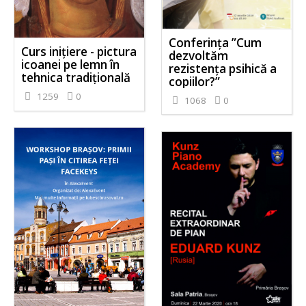
Conferința ”Cum
Curs inițiere - pictura
dezvoltăm
icoanei pe lemn în
rezistența psihică a
tehnica tradițională
copiilor?”
1259
0
1068
0