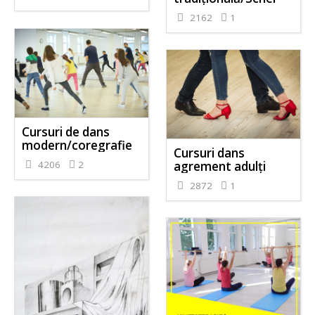
2162
1
Cursuri de dans
modern/coregrafie
Cursuri dans
4206
2
agrement adulți
2872
1