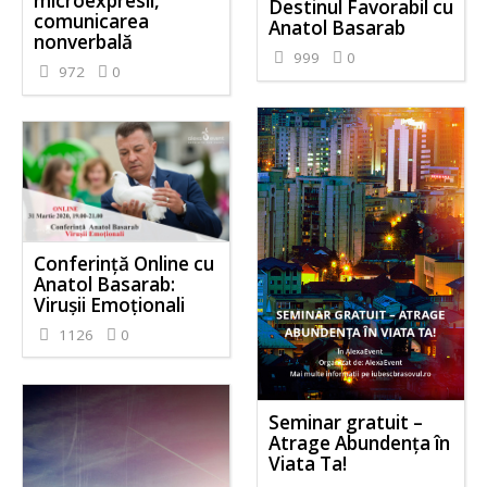
microexpresii,
Destinul Favorabil cu
comunicarea
Anatol Basarab
nonverbală
999
0
972
0
Conferință Online cu
Anatol Basarab:
Virușii Emoționali
1126
0
Seminar gratuit –
Atrage Abundența în
Viata Ta!