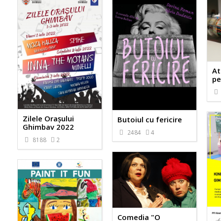
At
pe
Zilele Orașului
Butoiul cu fericire
Ghimbav 2022
2484
4
8188
2
Comedia "O