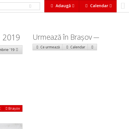
Adaugă
Calendar
e 2019
Urmează în Braşov
Ce urmează
Calendar
mbrie '19
t
Brașov