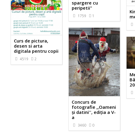
spargere cu
peripetii"
Ki
1759
1
me
Curs de pictura,
desen si arta
digitala pentru copii
4519
2
Me
Bâ
20
Concurs de
fotografie ,,Oameni
și datini'', ediția a V-
a
3460
0