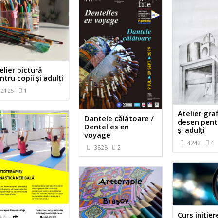
elier pictură
ntru copii și adulți
2125
1
Atelier graf
Dantele călătoare /
desen pent
Dentelles en
și adulți
voyage
4242
4
3828
2
Curs inițier