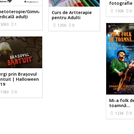
fotografie
netoteropie/Gimnastică
1308
0
Curs de Artterapie
dicală adulți
pentru Adulti
3093
1
1256
0
rgi prin Brașovul
ntuit | Halloween
19
1383
0
Mi-a folk d
toamnă...
1234
0