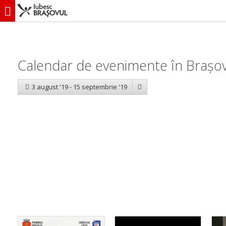
iubescbraşovul.ro
Calendar evenimente
Calendar de evenimente în Brașo
3 august '19 - 15 septembrie '19