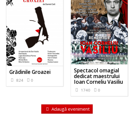
Spectacol omagial
Grădinile Groazei
dedicat maestrului
824
0
Ioan Corneliu Vasiliu
1740
0
Adaugă eveniment