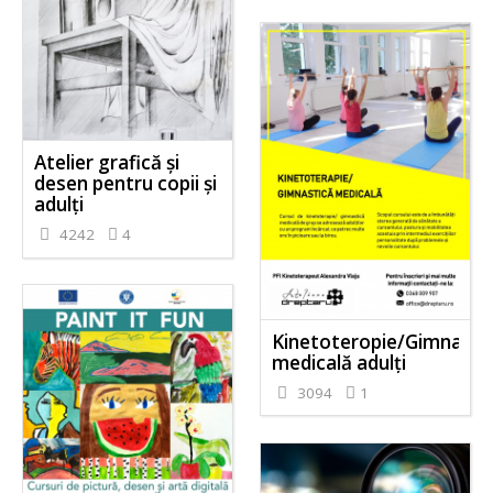
Atelier grafică și
desen pentru copii și
adulți
4242
4
Kinetoteropie/Gimnasti
medicală adulți
3094
1