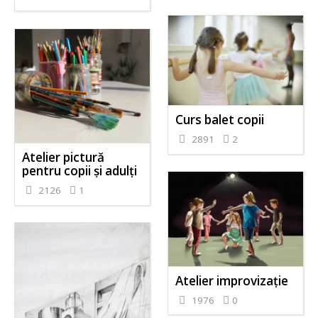
Curs balet copii
2891
2
Atelier pictură
pentru copii și adulți
2126
1
Atelier improvizație
1976
0