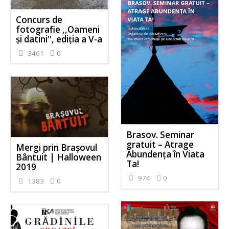
Concurs de
fotografie ,,Oameni
și datini'', ediția a V-a
3461
0
Brasov. Seminar
gratuit – Atrage
Mergi prin Brașovul
Abundența în Viata
Bântuit | Halloween
Ta!
2019
974
0
1383
0