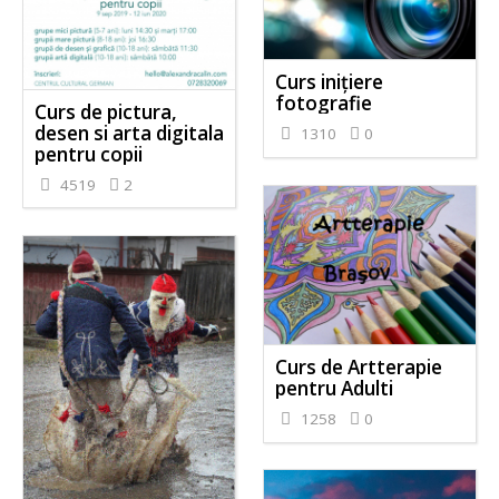
Curs inițiere
fotografie
Curs de pictura,
desen si arta digitala
1310
0
pentru copii
4519
2
Curs de Artterapie
pentru Adulti
1258
0