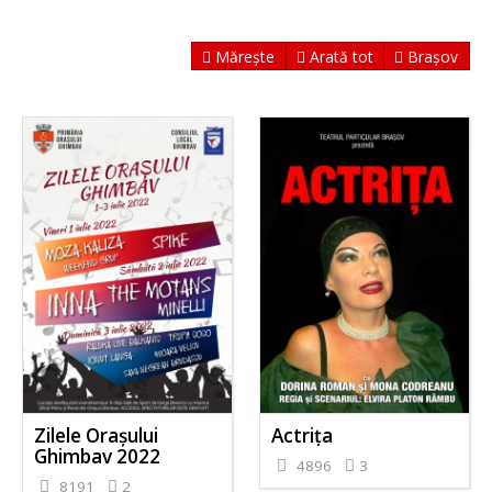
Mărește
Arată tot
Brașov
Zilele Orașului
Actriţa
Ghimbav 2022
4896
3
8191
2