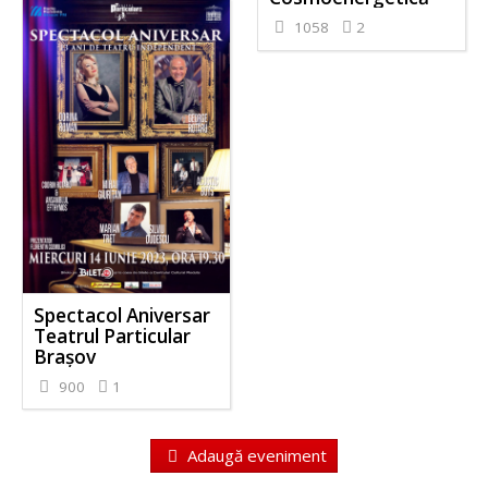
1058
2
Spectacol Aniversar
Teatrul Particular
Brașov
900
1
Adaugă eveniment