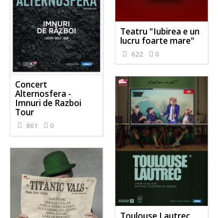
Teatru "Iubirea e un
lucru foarte mare"
622
0
Concert
Alternosfera -
Imnuri de Razboi
Tour
861
0
Toulouse Lautrec