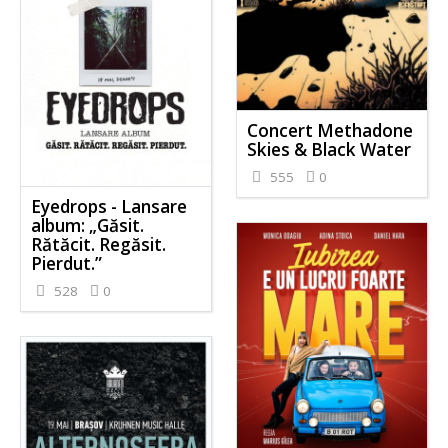
Concert Methadone
Skies & Black Water
555
0
Eyedrops - Lansare
album: „Găsit.
Rătăcit. Regăsit.
Pierdut.”
528
0