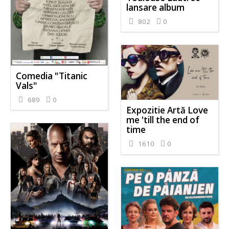
lansare album
802
0
Comedia "Titanic
Vals"
689
0
Expozitie Artă Love
me 'till the end of
time
1610
0