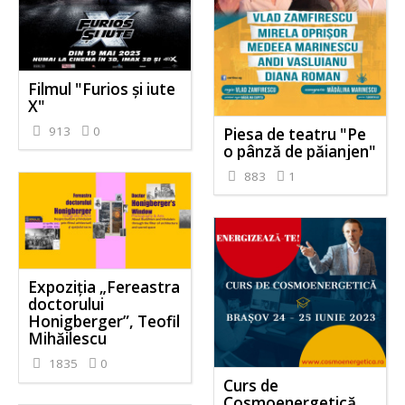
Filmul "Furios și iute
X"
913
0
Piesa de teatru "Pe
o pânză de păianjen"
883
1
Expoziția „Fereastra
doctorului
Honigberger”, Teofil
Mihăilescu
1835
0
Curs de
Cosmoenergetică