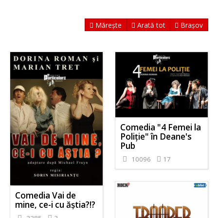
Mărește
Arată tot
Brașov
Comedia "4 Femei la
Poliție" în Deane's
Pub
10096
17
Comedia Vai de
mine, ce-i cu ăștia?!?