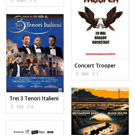
3385
3
Concert Trooper
563
1
Trei 3 Tenori Italieni
722
0