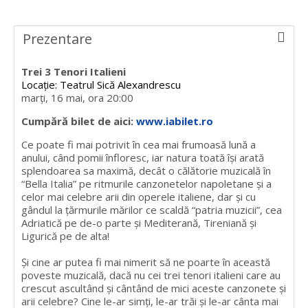
Prezentare
Trei 3 Tenori Italieni
Locație: Teatrul Sică Alexandrescu
marți, 16 mai, ora 20:00
Cumpără bilet de aici:
www.iabilet.ro
Ce poate fi mai potrivit în cea mai frumoasă lună a
anului, când pomii înfloresc, iar natura toată își arată
splendoarea sa maximă, decât o călătorie muzicală în
“Bella Italia” pe ritmurile canzonetelor napoletane și a
celor mai celebre arii din operele italiene, dar și cu
gândul la țărmurile mărilor ce scaldă “patria muzicii”, cea
Adriatică pe de-o parte și Mediterană, Tireniană și
Ligurică pe de alta!
Și cine ar putea fi mai nimerit să ne poarte în această
poveste muzicală, dacă nu cei trei tenori italieni care au
crescut ascultând și cântând de mici aceste canzonete și
arii celebre? Cine le-ar simți, le-ar trăi și le-ar cânta mai