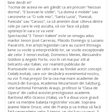
bine decât ei?
Tocmai de aceea ne-am gândit ca arii precum “Nessun
dorma”, “E lucevan le stelle”, “La donna e mobile” sau
canzonete ca “O sole mio”, “Santa Lucia”, “Funiculi,
Funicula” sau “Caruso”, ca să amintim doar câteva dintre
cele pe care le veți asculta, vă vor face să pășiți
optimiști în vara ce va veni!
Spectacolul “3 Tenori Italieni” este un omagiu adus
marilor tenori José Carreras, Plácido Domingo și Luciano
Pavarotti, trei artiști legendari care au cucerit întreaga
lume cu vocile și interpretările lor, iar vocile excepționale
ale celor 3 tenori invitați, Domenico Menini, Alessandro
Goldoni și Angelo Forte, voci în cel mai pur stil al
belcanto-ului Italian, vor reaminti publicului de
frumoasele voci ale celor care au fondat acest concept.
Ceilalți invitați, care vor desăvârși evenimentul nostru,
nu vor fi mai prejos! De la cea mai mare academie de
muzică din Europa, Academia Mozarteum din Salzburg,
vine baritonul Fernando Araujo, profesor la “Clasa de
Opera” din cadrul acestei prestigioase academii.
Baritonul Alfio Grasso (Italia), va fi a doua voce gravă
care va menține balanța registrelor vocale. Soprana
Jeanne Marie Druce, vine din Franța și va trebui să facă
față serenadelor celor 3 tenori, iar dacă nu va reuși, 3