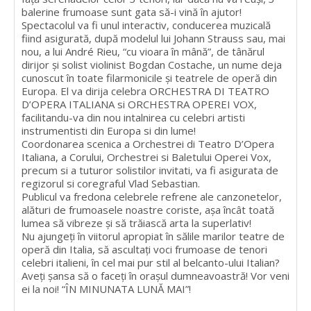
balerine frumoase sunt gata să-i vină în ajutor!
Spectacolul va fi unul interactiv, conducerea muzicală
fiind asigurată, după modelul lui Johann Strauss sau, mai
nou, a lui André Rieu, “cu vioara în mână”, de tânărul
dirijor și solist violinist Bogdan Costache, un nume deja
cunoscut în toate filarmonicile și teatrele de operă din
Europa. El va dirija celebra ORCHESTRA DI TEATRO
D’OPERA ITALIANA si ORCHESTRA OPEREI VOX,
facilitandu-va din nou intalnirea cu celebri artisti
instrumentisti din Europa si din lume!
Coordonarea scenica a Orchestrei di Teatro D’Opera
Italiana, a Corului, Orchestrei si Baletului Operei Vox,
precum si a tuturor solistilor invitati, va fi asigurata de
regizorul si coregraful Vlad Sebastian.
Publicul va fredona celebrele refrene ale canzonetelor,
alături de frumoasele noastre coriste, așa încât toată
lumea să vibreze și să trăiască arta la superlativ!
Nu ajungeți în viitorul apropiat în sălile marilor teatre de
operă din Italia, să ascultați voci frumoase de tenori
celebri italieni, în cel mai pur stil al belcanto-ului Italian?
Aveți șansa să o faceți în orașul dumneavoastră! Vor veni
ei la noi! “ÎN MINUNATA LUNĂ MAI”!