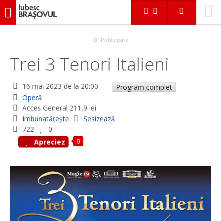
iubescbraşovul.ro
Evenimente
Operă
Trei 3 Tenori Italieni
Publicitate
Trei 3 Tenori Italieni
16 mai 2023
de la 20:00
Program complet
Operă
Acces General 211,9 lei
Imbunatățește
Sesizează
722
0
0
Apreciez