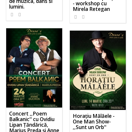
de muzica, dans si
- workshop cu
lumini.
Mirela Retegan
Concert ,,Poem
Horațiu Mălăele -
Balkanic'' cu Ovidiu
One Man Show-
Lipan Țăndărică,
,,Sunt un Orb''
Marius Preda și Anne