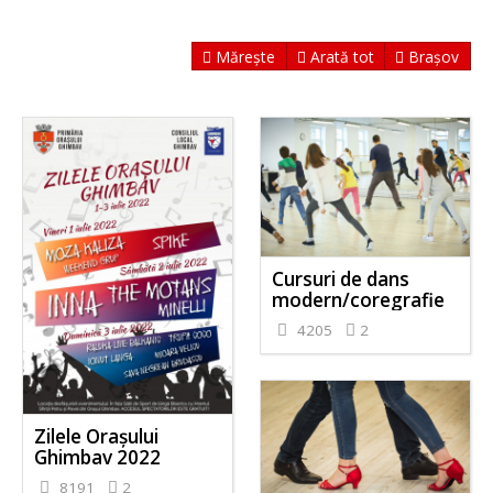
Mărește
Arată tot
Brașov
Cursuri de dans
modern/coregrafie
4205
2
Zilele Orașului
Ghimbav 2022
8191
2