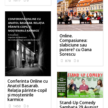
1017
0
Online.
Compasiunea:
slabiciune sau
putere? cu Oana
Sorescu
878
0
Conferinta Online cu
Anatol Basarab.
Relația părinte-copil
și moștenirile
karmice
Stand-Up Comedy
1450
0
Sambata 29 August