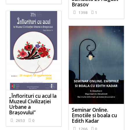
Brasov
1398
1
„Înflorituri cu acul la
Muzeul Civilizației
Urbane a
Seminar Online.
Brașovului”
Emotiile si boala cu
Edith Kadar
2653
0
1266
0