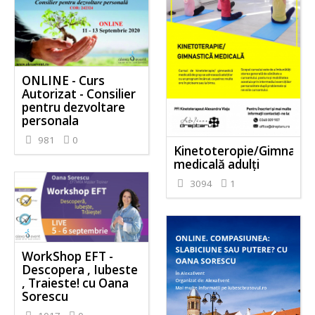
ONLINE - Curs
Autorizat - Consilier
pentru dezvoltare
personala
981
0
Kinetoteropie/Gimnasti
medicală adulți
3094
1
WorkShop EFT -
Descopera , Iubeste
, Traieste! cu Oana
Sorescu