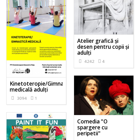
Atelier grafică și
desen pentru copii și
adulți
4242
4
Kinetoteropie/Gimnastică
medicală adulți
3094
1
Comedia "O
spargere cu
peripetii"