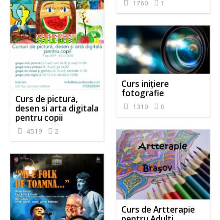
1760
1
Curs inițiere
fotografie
Curs de pictura,
1310
0
desen si arta digitala
pentru copii
4519
2
Curs de Artterapie
pentru Adulti