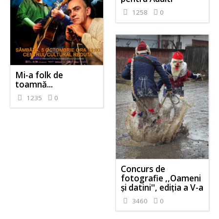
1258
0
Mi-a folk de
toamnă...
1235
0
Concurs de
fotografie ,,Oameni
și datini'', ediția a V-a
3460
0