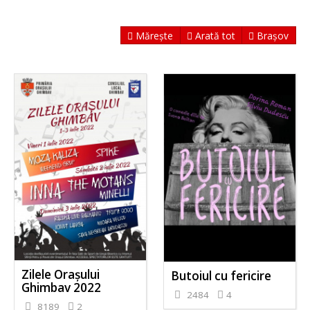
Mărește
Arată tot
Brașov
Zilele Orașului
Butoiul cu fericire
Ghimbav 2022
2484
4
8189
2