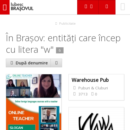
iubescbraşovul.ro
În Braşov
Publicitate
În Braşov: entităţi care încep
cu litera "w"
6
După denumire
Warehouse Pub
Puburi & Cluburi
3713
0