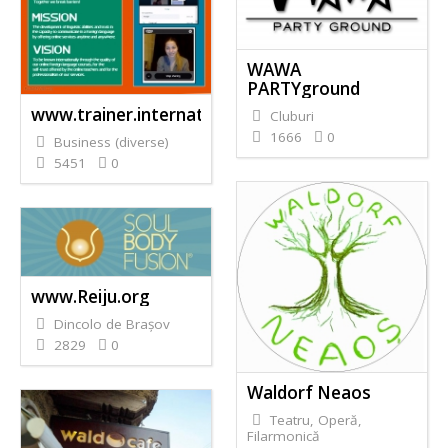
WAWA
PARTYground
www.trainer.international
Cluburi
1666
0
Business (diverse)
5451
0
www.Reiju.org
Dincolo de Braşov
2829
0
Waldorf Neaos
Teatru, Operă,
Filarmonică