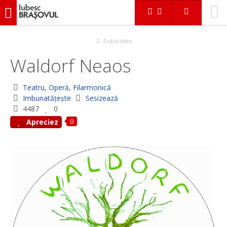
iubescbraşovul.ro
În Braşov
Teatru, Operă, Filarmonică
Waldorf Neaos
Publicitate
Waldorf Neaos
Teatru, Operă, Filarmonică
Imbunatățește
Sesizează
4487
0
0
Apreciez