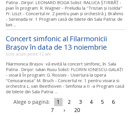
Patria . Dirijor: LEONARD BOGA Solist: RALUCA ŞTIRBĂŢ -
pian În program: R. Wagner - Preludiu la "Tristan şi Isolda"
Fr. Liszt - Concertul nr. 2 pentru pian şi orchestră J. Brahms
- Serenada nr. 1 Program casă de bilete din Sala Patria: de
luni ...
Concert simfonic al Filarmonicii
Braşov în data de 13 noiembrie
Scris acum peste 12 ani
Filarmonica Braşov vă invită la concert simfonic, în Sala
Patria . Dirijor: Iulian Rusu Solist: FLORIN IONESCU-GALAŢI
- vioară În program: G. Rossini - Uvertura la opera
"Cenusareasa" M. Bruch - Concertul nr. 1 pentru vioara si
orchestra L. van Beethoven - Simfonia a II -a Program casă
de bilete din Sala Patria: ...
Alege o pagină:
1
2
3
4
5
6
7
›
20