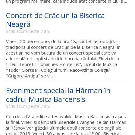
un program mai mare, care include atât concerte în Cluj ş ...
Concert de Crăciun la Biserica
Neagră
Scris acum peste 7 ani
Vineri, 20 decembrie, de la ora 18, sunteţi aşteptaţi la
tradiţionalul concert de Crăciun de la Biserica Neagră. În
acest an ne vom bucura de un concert special care va
aduce alături copii şi adulţi în bucuria cântului. Elevi de la
Liceul Teoretic "Johannes Honterus", Liceul de Muzică
"Tudor Ciortea", Colegiul "Emil Racoviţă" şi Colegiul
"Grigore Antipa" se v ...
Eveniment special la Hărman în
cadrul Musica Barcensis
Scris acum peste 7 ani
Cea de-a IV-a ediție a festivalului Musica Barcensis a ajuns
la final. Vineri și sâmbătă Bisericile Evanghelice din Hărman
și Râșnov vor găzdui ultimele două concerte de orgă ale
ediției 2013. Vineri, 30 august, de la ora 18:00, Biserica