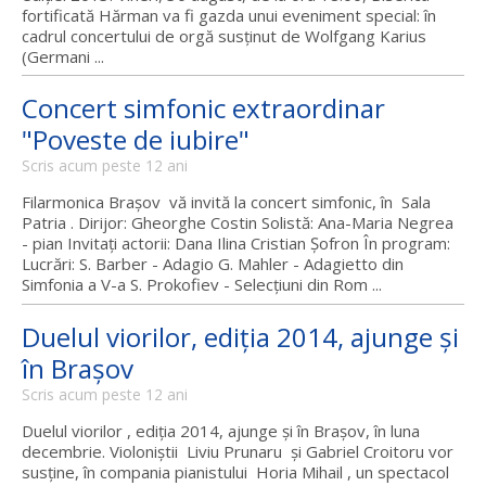
fortificată Hărman va fi gazda unui eveniment special: în
cadrul concertului de orgă susținut de Wolfgang Karius
(Germani ...
Concert simfonic extraordinar
"Poveste de iubire"
Scris acum peste 12 ani
Filarmonica Braşov vă invită la concert simfonic, în Sala
Patria . Dirijor: Gheorghe Costin Solistă: Ana-Maria Negrea
- pian Invitaţi actorii: Dana Ilina Cristian Şofron În program:
Lucrări: S. Barber - Adagio G. Mahler - Adagietto din
Simfonia a V-a S. Prokofiev - Selecţiuni din Rom ...
Duelul viorilor, ediţia 2014, ajunge şi
în Braşov
Scris acum peste 12 ani
Duelul viorilor , ediţia 2014, ajunge şi în Braşov, în luna
decembrie. Violoniştii Liviu Prunaru şi Gabriel Croitoru vor
susţine, în compania pianistului Horia Mihail , un spectacol