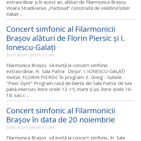
extraordinar şi în acest an, alături de Filarmonica Braşov .
Vioara Stradivarius „Pachoud” construită de celebrul lutier
italian ...
Concert simfonic al Filarmonicii
Braşov alături de Florin Piersic şi I.
Ionescu-Galaţi
Scris acum peste 12 ani
Filarmonica Braşov vă invită la concert simfonic
extraordinar, în Sala Patria . Dirijor: I. IONESCU-GALAŢI
Invitat: FLORIN PIERSIC În program: E. Grieg - Suitele
"Peer Gynt" Program casă de bilete din Sala Patria: de luni
până miercuri, între orele 12-15; marţi şi joi, între orele 16-
18; sau c ...
Concert simfonic al Filarmonicii
Braşov în data de 20 noiembrie
Scris acum peste 12 ani
Filarmonica Braşov vă invită la concert simfonic, în Sala