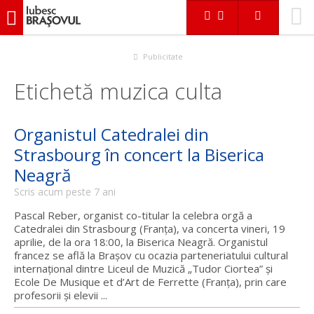
iubescbraşovul.ro
Publicitate
Etichetă muzica culta
Organistul Catedralei din
Strasbourg în concert la Biserica
Neagră
Scris acum peste 7 ani
Pascal Reber, organist co-titular la celebra orgă a
Catedralei din Strasbourg (Franţa), va concerta vineri, 19
aprilie, de la ora 18:00, la Biserica Neagră. Organistul
francez se află la Braşov cu ocazia parteneriatului cultural
internaţional dintre Liceul de Muzică „Tudor Ciortea” şi
Ecole De Musique et d’Art de Ferrette (Franţa), prin care
profesorii şi elevii ...