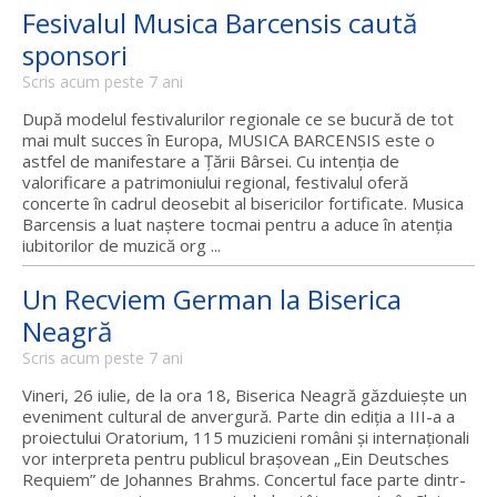
Fesivalul Musica Barcensis caută
sponsori
Scris acum peste 7 ani
După modelul festivalurilor regionale ce se bucură de tot
mai mult succes în Europa, MUSICA BARCENSIS este o
astfel de manifestare a Ţării Bârsei. Cu intenţia de
valorificare a patrimoniului regional, festivalul oferă
concerte în cadrul deosebit al bisericilor fortificate. Musica
Barcensis a luat naştere tocmai pentru a aduce în atenţia
iubitorilor de muzică org ...
Un Recviem German la Biserica
Neagră
Scris acum peste 7 ani
Vineri, 26 iulie, de la ora 18, Biserica Neagră găzduieşte un
eveniment cultural de anvergură. Parte din ediţia a III-a a
proiectului Oratorium, 115 muzicieni români şi internaţionali
vor interpreta pentru publicul braşovean „Ein Deutsches
Requiem” de Johannes Brahms. Concertul face parte dintr-