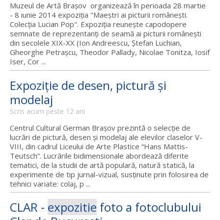
Muzeul de Artă Braşov organizează în perioada 28 martie
- 8 iunie 2014 expoziţia "Maeştri ai picturii româneşti.
Colecţia Lucian Pop". Expoziţia reuneşte capodopere
semnate de reprezentanţi de seamă ai picturii româneşti
din secolele XIX-XX (Ion Andreescu, Ştefan Luchian,
Gheorghe Petraşcu, Theodor Pallady, Nicolae Tonitza, Iosif
Iser, Cor ...
Expoziție de desen, pictură și
modelaj
Scris acum peste 12 ani
Centrul Cultural German Brașov prezintă o selecție de
lucrări de pictură, desen și modelaj ale elevilor claselor V-
VIII, din cadrul Liceului de Arte Plastice “Hans Mattis-
Teutsch”. Lucrările bidimensionale abordează diferite
tematici, de la studii de artă populară, natură statică, la
experimente de tip jurnal-vizual, susținute prin folosirea de
tehnici variate: colaj, p ...
CLAR -
expozitie
foto a fotoclubului