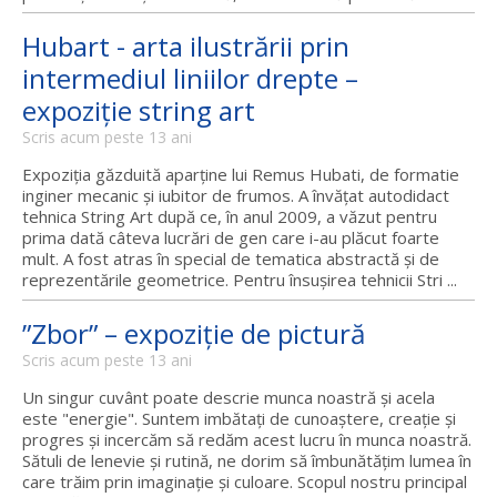
Hubart - arta ilustrării prin
intermediul liniilor drepte –
expoziție string art
Scris acum peste 13 ani
Expoziția găzduită aparține lui Remus Hubati, de formatie
inginer mecanic și iubitor de frumos. A învățat autodidact
tehnica String Art după ce, în anul 2009, a văzut pentru
prima dată câteva lucrări de gen care i-au plăcut foarte
mult. A fost atras în special de tematica abstractă și de
reprezentările geometrice. Pentru însușirea tehnicii Stri ...
”Zbor” – expoziție de pictură
Scris acum peste 13 ani
Un singur cuvânt poate descrie munca noastră și acela
este "energie". Suntem imbătați de cunoaștere, creație și
progres și incercăm să redăm acest lucru în munca noastră.
Sătuli de lenevie și rutină, ne dorim să îmbunătățim lumea în
care trăim prin imaginație și culoare. Scopul nostru principal