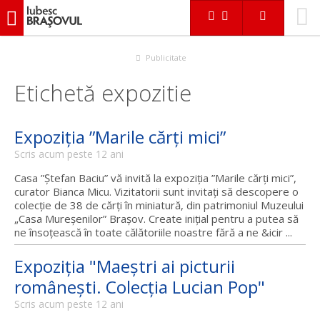
iubescbraşovul.ro
Publicitate
Etichetă expozitie
Expoziţia ”Marile cărți mici”
Scris acum peste 12 ani
Casa ”Ștefan Baciu” vă invită la expoziţia ”Marile cărți mici”,
curator Bianca Micu. Vizitatorii sunt invitaţi să descopere o
colecţie de 38 de cărţi în miniatură, din patrimoniul Muzeului
„Casa Mureşenilor” Braşov. Create iniţial pentru a putea să
ne însoţească în toate călătoriile noastre fără a ne &icir ...
Expoziţia "Maeştri ai picturii
româneşti. Colecţia Lucian Pop"
Scris acum peste 12 ani