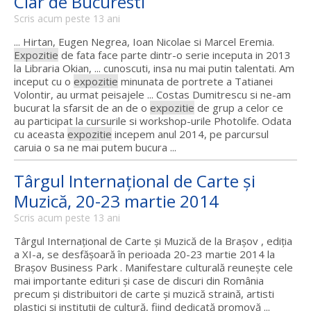
Clar de Bucuresti
Scris acum peste 13 ani
... Hirtan, Eugen Negrea, Ioan Nicolae si Marcel Eremia.
Expozitie
de fata face parte dintr-o serie inceputa in 2013
la Libraria Okian, ... cunoscuti, insa nu mai putin talentati. Am
inceput cu o
expozitie
minunata de portrete a Tatianei
Volontir, au urmat peisajele ... Costas Dumitrescu si ne-am
bucurat la sfarsit de an de o
expozitie
de grup a celor ce
au participat la cursurile si workshop-urile Photolife. Odata
cu aceasta
expozitie
incepem anul 2014, pe parcursul
caruia o sa ne mai putem bucura ...
Târgul Internaţional de Carte şi
Muzică, 20-23 martie 2014
Scris acum peste 13 ani
Târgul Internaţional de Carte şi Muzică de la Braşov , ediţia
a XI-a, se desfăşoară în perioada 20-23 martie 2014 la
Braşov Business Park . Manifestare culturală reuneşte cele
mai importante edituri şi case de discuri din România
precum şi distribuitori de carte şi muzică straină, artisti
plastici şi instituţii de cultură, fiind dedicată promovă ...