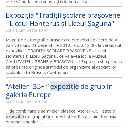
este să ne facem cunoscuți în lumea artistic ...
Expoziţia "Tradiţii şcolare braşovene
- Liceul Honterus şi Liceul Şaguna"
Scris acum peste 13 ani
Muzeul de Etnografie Brașov are deosebita plăcere de a
vă invita luni, 23 decembrie 2013, la ora 13.00, la vernisajul
expoziției „TRADIȚII ȘCOLARE BRAȘOVENE - Liceul
Honterus și Liceul Șaguna,, ce va avea loc la Muzeul
CIVILIZAȚIEI URBANE A BRAȘOVULUI Expoziția și-a propus
să prezinte originea și modul de organizare al asociațiilor
școlarilor din Brașov, Coetus-uril ...
“Atelier -35+ “
expozitie
de grup in
galeria Europe
Scris acum peste 13 ani
... de combinare a semnelor plastice. Atelier -35+ este o
expozitie
de grup al Uniunii Artistilor Plastici din Romania
destinat tinerilor ...