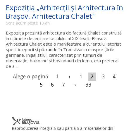
Expoziția „Arhitecții și Arhitectura în
Brașov. Arhitectura Chaletˮ
Scris acum peste 13 ani
Expoziția prezintă arhitectura de factură Chalet construită
în ultimele decenii ale secolului al XIX-lea în Brașov.
Arhitectura Chalet este o manifestare a curentului istorist
specific epocii și pătrunde în Transilvania dinspre țările
germane. Inițial stilul, caracterizat prin turnuri de
observație, balcoane și bovindouri din lemn, era preferat
de a ...
Alege o pagină:
1
‹
1
2
3
4
5
6
7
›
33
Reproducerea integrală sau parţială a materialelor din