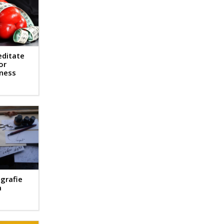
editate
or
tness
igrafie
a