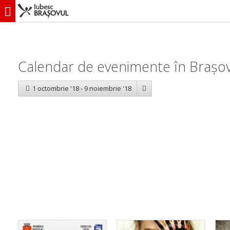
iubescbraşovul.ro
Calendar evenimente
Calendar de evenimente în Brașov
1 octombrie '18 - 9 noiembrie '18