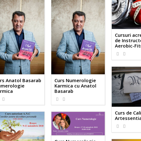
Cursuri acr
de Instruct
Aerobic-Fi
1645
1
rs Anatol Basarab
Curs Numerologie
merologie
Karmica cu Anatol
rmica
Basarab
2089
0
2000
0
Curs de Cal
Artessenti
2388
1