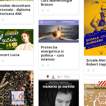
Curs Numerologie
Brasov
nsilier dezvoltare
rsonala - diploma
1272
0
torizata ANC
1045
0
Protectia
energetica si
ncert Lucia
psihica – curs
intensiv
Școala Aler
1194
0
Robert Haj
1184
0
1371
0