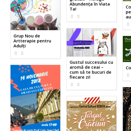
Abundența în Viata
Co
Ta!
pe
au
1428
0
Grup Nou de
Artterapie pentru
Adulţi
1238
0
Gustul succesului cu
aromă de ceai –
Co
cum să te bucuri de
fiecare zi!
1130
0