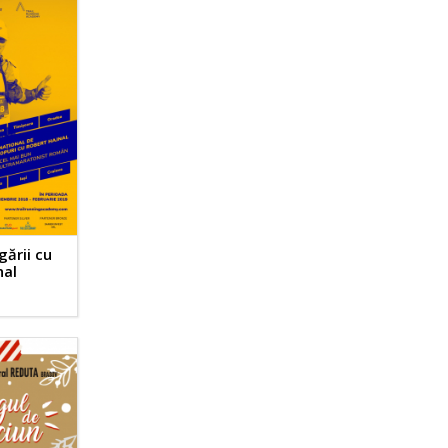
gării cu
nal