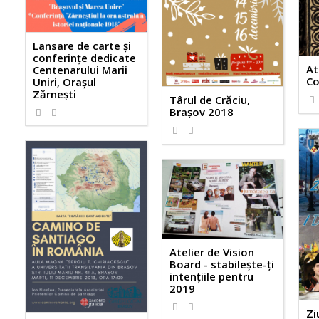
Lansare de carte și
conferințe dedicate
At
Centenarului Marii
Co
Uniri, Orașul
Zărnești
Târul de Crăciu,
Brașov 2018
1630
1
1456
0
Atelier de Vision
Board - stabileşte-ţi
intenţiile pentru
2019
1227
0
Zi