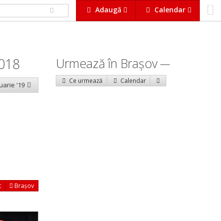
Adaugă
Calendar
2018
Urmează în Braşov
Ce urmează
Calendar
uarie '19
t
Brașov