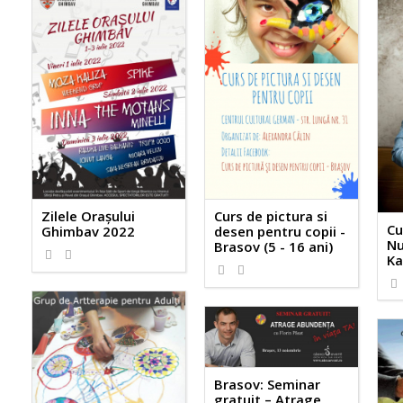
Zilele Orașului
Curs de pictura si
Cu
Ghimbav 2022
desen pentru copii -
Nu
Brasov (5 - 16 ani)
8189
2
Ka
7371
5
Brasov: Seminar
gratuit – Atrage