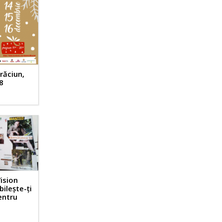
răciun,
8
Vision
bileşte-ţi
pentru