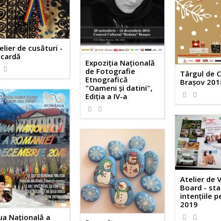
elier de cusături -
cardă
Expoziţia Naţională
1617
0
de Fotografie
Târgul de C
Etnografică
Brașov 201
"Oameni şi datini",
2191
0
Ediţia a IV-a
2529
1
Atelier de 
Board - sta
intenţiile 
2019
ua Națională a
1333
0