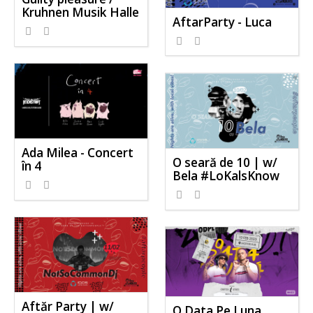
Kruhnen Musik Halle
AftarParty - Luca
Ada Milea - Concert
O seară de 10 | w/
în 4
Bela #LoKalsKnow
Aftăr Party | w/
O Data Pe Luna