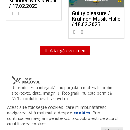
Kruhnen Musik Halle
/ 17.02.2023
Guilty pleasure /
Kruhnen Musik Halle
/ 18.02.2023
Adaugă eveniment
Reproducerea integrală sau parţială a materialelor din
site (texte, date, imagini şi fotografii) nu este permisă
fără acordul iubescbrasovul.ro
Acest site foloseşte cookies, care îţi îmbunătăţesc
Termeni şi condiţii
Contact
Despre proiect
FAQ
navigarea. Află mai multe despre
cookies
. Prin
Cookies
Publicitate
continuarea navigării pe iubescbrasovul.ro eşti de acord
© 2026 iubescbrasovul.ro
cu utilizarea cookies.