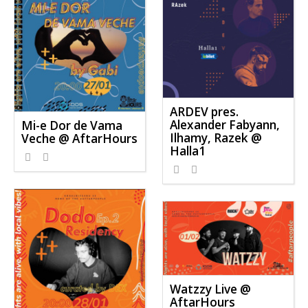
ARDEV pres.
Alexander Fabyann,
Mi-e Dor de Vama
Ilhamy, Razek @
Veche @ AftarHours
Halla1
Watzzy Live @
AftarHours