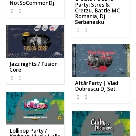
NotSoCommonDj
Party: Stres &
Cretzu, Battle MC
Romania, Dj
Serbanesku
Jazz nights / Fusion
Core
AftărParty | Vlad
Dobrescu DJ Set
Lollipop Party /