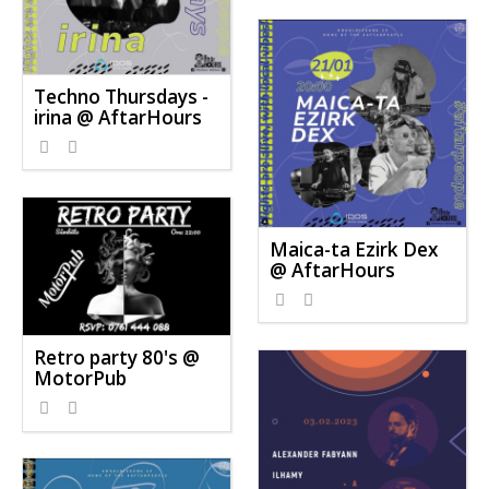
Techno Thursdays -
irina @ AftarHours
Maica-ta Ezirk Dex
@ AftarHours
Retro party 80's @
MotorPub