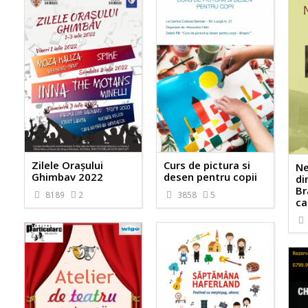
Zilele Orașului
Curs de pictura si
Ne
Ghimbav 2022
desen pentru copii
di
Br
8189
2
3858
5
ca