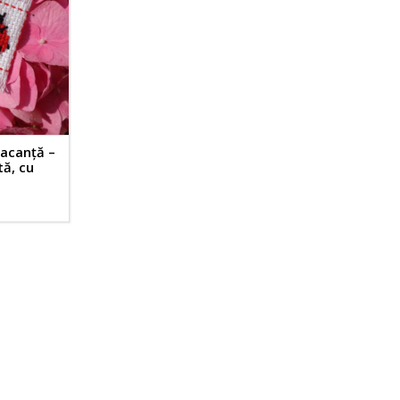
vacanță –
tă, cu