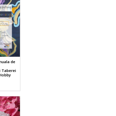
nuala de
i Taberei
 Hobby