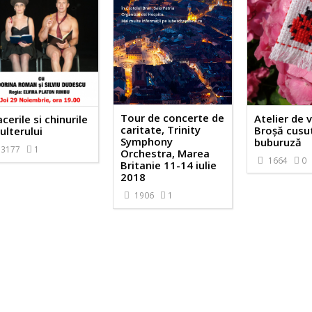
Tour de concerte de
Atelier de 
acerile si chinurile
caritate, Trinity
Broșă cusu
ulterului
Symphony
buburuză
3177
1
Orchestra, Marea
1664
0
Britanie 11-14 iulie
2018
1906
1