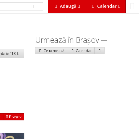
Adaugă
Calendar
Urmează în Braşov
Ce urmează
Calendar
mbrie '18
t
Brașov