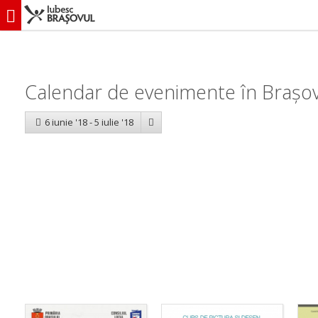
iubescbraşovul.ro
Calendar evenimente
Calendar de evenimente în Brașov:
6 iunie '18 - 5 iulie '18