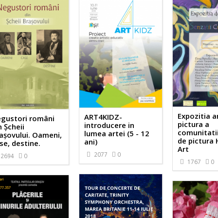
Expozitia a
ART4KIDZ-
gustori români
pictura a
introducere in
n Șcheii
comunitati
lumea artei (5 - 12
așovului. Oameni,
de pictura
ani)
se, destine.
Art
2077
0
2694
0
1767
0