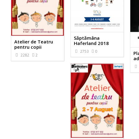
Săptămâna
Atelier de Teatru
Haferland 2018
pentru copii
2753
0
Pl
2282
2
ad