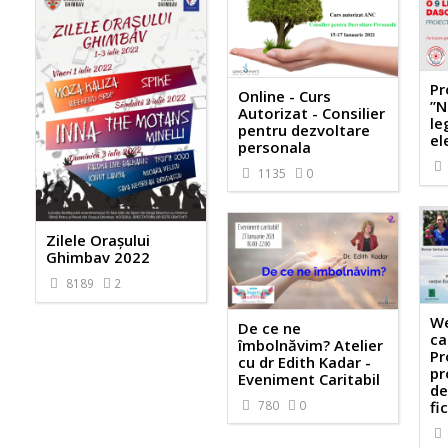
Pr
Online - Curs
”N
Autorizat - Consilier
le
pentru dezvoltare
el
personala
1135
0
Zilele Orașului
Ghimbav 2022
8189
2
We
De ce ne
ca
îmbolnăvim? Atelier
Pr
cu dr Edith Kadar -
pr
Eveniment Caritabil
de
780
0
fi