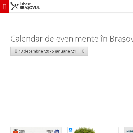
iubescbraşovul.ro
Calendar evenimente
Calendar de evenimente în Brașov:
13 decembrie '20 - 5 ianuarie '21