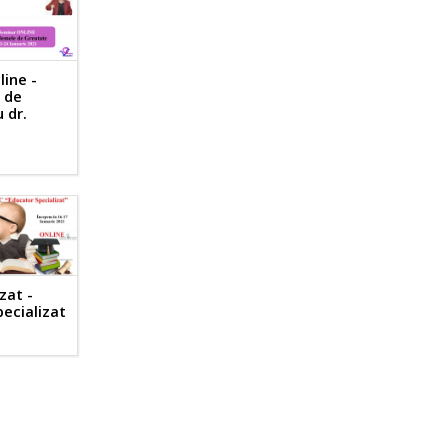
ine -
 de
 dr.
r
zat -
erviu-
ecializat