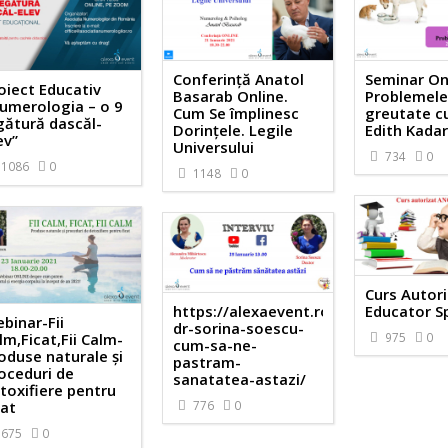
Conferință Anatol
Seminar Onl
oiect Educativ
Basarab Online.
Problemele
umerologia – o 9
Cum Se împlinesc
greutate cu
gătură dascăl-
Dorințele. Legile
Edith Kada
ev”
Universului
734
0
1086
0
1148
0
Curs Autori
https://alexaevent.ro/evenimente/int
Educator Sp
binar-Fii
dr-sorina-soescu-
lm,Ficat,Fii Calm-
975
0
cum-sa-ne-
oduse naturale și
pastram-
oceduri de
sanatatea-astazi/
toxifiere pentru
cat
776
0
675
0