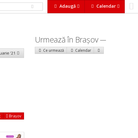
Adaugă
Calendar
Urmează în Braşov
Ce urmează
Calendar
uarie '21
t
Brașov