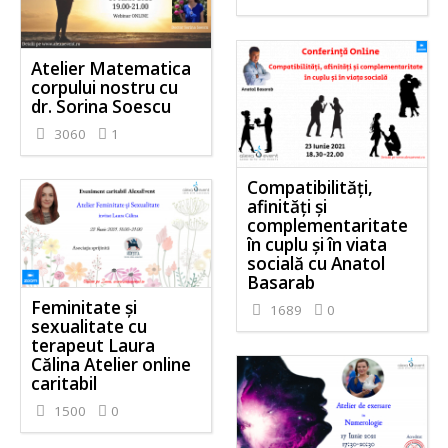
Atelier Matematica
corpului nostru cu
dr. Sorina Soescu
3060
1
Compatibilități,
afinități și
complementaritate
în cuplu și în viata
socială cu Anatol
Basarab
Feminitate și
1689
0
sexualitate cu
terapeut Laura
Călina Atelier online
caritabil
1500
0