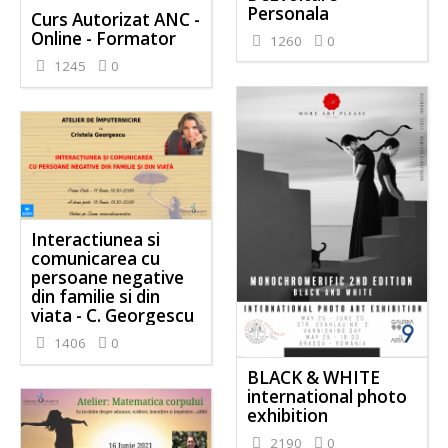
Personala
Curs Autorizat ANC -
Online - Formator
1260
0
1245
0
Interactiunea si
comunicarea cu
persoane negative
din familie si din
viata - C. Georgescu
1406
0
BLACK & WHITE
international photo
exhibition
2190
0