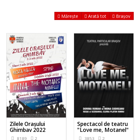
Mărește
Arată tot
Brașov
Zilele Orașului
Spectacol de teatru
Ghimbav 2022
"Love me, Motanel"
8189
2
3853
2