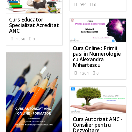
959
0
Curs Educator
Specializat Acreditat
ANC
1358
0
Curs Online : Primii
pasi in Numerologie
cu Alexandra
Mihartescu
1364
0
Curs Autorizat ANC -
Consilier pentru
Dezvoltare