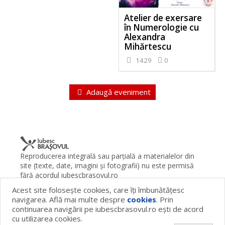
Atelier de exersare
în Numerologie cu
Alexandra
Mihărtescu
1429
0
Adaugă eveniment
Reproducerea integrală sau parţială a materialelor din
site (texte, date, imagini şi fotografii) nu este permisă
fără acordul iubescbrasovul.ro
Acest site foloseşte cookies, care îţi îmbunătăţesc
Termeni şi condiţii
Contact
Despre proiect
FAQ
navigarea. Află mai multe despre
cookies
. Prin
Cookies
Publicitate
continuarea navigării pe iubescbrasovul.ro eşti de acord
© 2026 iubescbrasovul.ro
cu utilizarea cookies.