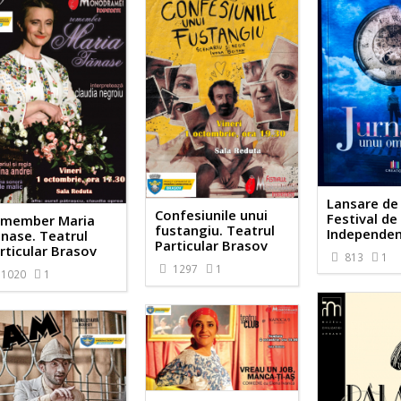
Lansare de 
Confesiunile unui
Festival de
member Maria
fustangiu. Teatrul
Independe
nase. Teatrul
Particular Brasov
rticular Brasov
813
1
1297
1
1020
1