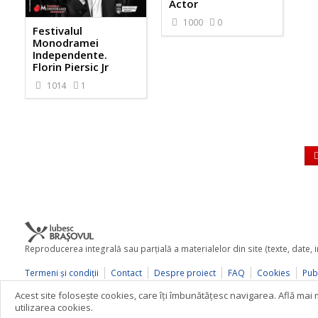
Actor
1000
0
Festivalul
Monodramei
Independente.
Florin Piersic Jr
1014
1
Reproducerea integrală sau parţială a materialelor din site (texte, date,
Termeni şi condiţii
Contact
Despre proiect
FAQ
Cookies
Publ
© 2026 iubescbrasovul.ro
Acest site foloseşte cookies, care îţi îmbunătăţesc navigarea. Află ma
utilizarea cookies.