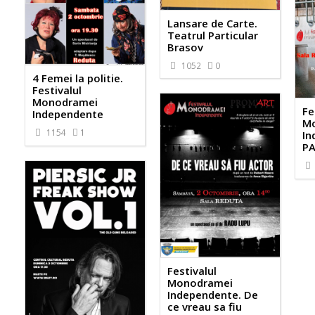
Lansare de Carte.
Teatrul Particular
Brasov
1052
0
4 Femei la politie.
Festivalul
Monodramei
Fe
Independente
M
1154
1
In
P
Festivalul
Monodramei
Independente. De
ce vreau sa fiu