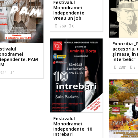
Festivalul
Monodramei
Independente.
Vreau un job
969
0
Expoziția „
accesoriu,
stivalul
și mesaj în
onodramei
interbelic”
dependente. PAM
AM
2381
3
954
1
Festivalul
Monodramei
Independente. 10
Intrebari