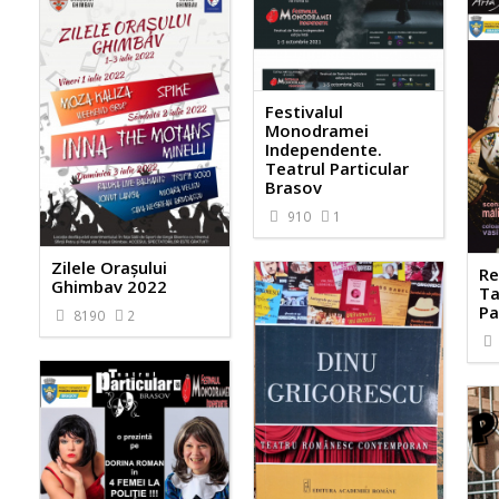
Festivalul
Monodramei
Independente.
Teatrul Particular
Brasov
910
1
Zilele Orașului
Re
Ghimbav 2022
Ta
Pa
8190
2