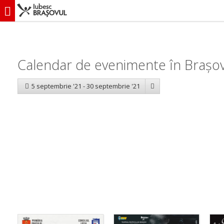
iubescbraşovul.ro
Calendar evenimente
Calendar de evenimente în Brașo
5 septembrie '21 - 30 septembrie '21