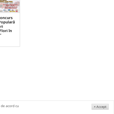
Concurs
Populară
ri
Flori în
”
i de acord cu
× Accept