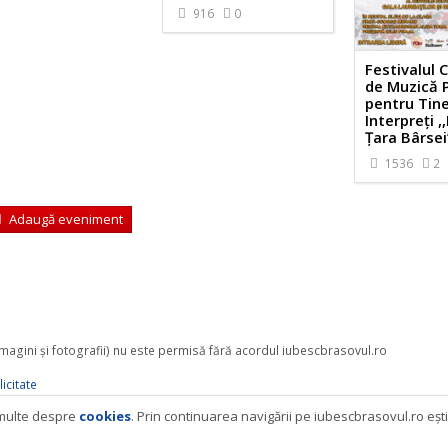
916
0
Festivalul 
de Muzică 
pentru Tine
Interpreţi ,,
Ţara Bârsei
1536
2
Adaugă eveniment
 imagini şi fotografii) nu este permisă fără acordul iubescbrasovul.ro
icitate
i multe despre
cookies
. Prin continuarea navigării pe iubescbrasovul.ro eşt