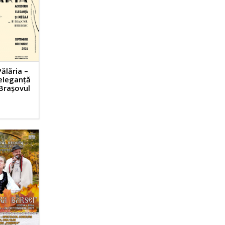
Pălăria –
 eleganță
 Brașovul