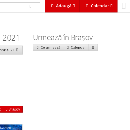
Adaugă
Calendar
e 2021
Urmează în Braşov
Ce urmează
Calendar
mbrie '21
t
Brașov