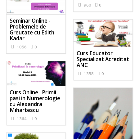
960
0
Seminar Online -
Problemele de
Greutate cu Edith
Kadar
1056
0
Curs Educator
Specializat Acreditat
ANC
1358
0
Curs Online : Primii
pasi in Numerologie
cu Alexandra
Mihartescu
1364
0