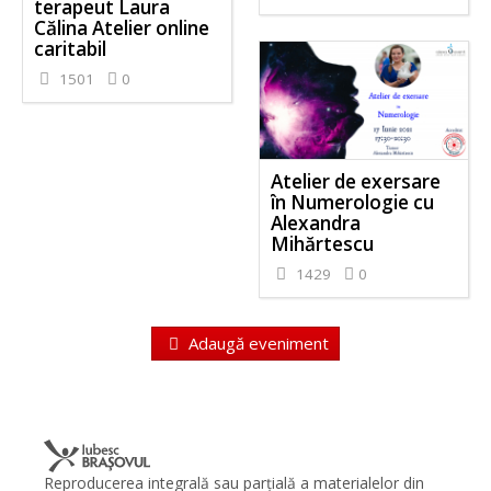
terapeut Laura
Călina Atelier online
caritabil
1501
0
Atelier de exersare
în Numerologie cu
Alexandra
Mihărtescu
1429
0
Adaugă eveniment
Reproducerea integrală sau parţială a materialelor din