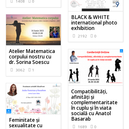
1408
0
BLACK & WHITE
international photo
exhibition
2192
0
Atelier Matematica
corpului nostru cu
dr. Sorina Soescu
3062
1
Compatibilități,
afinități și
complementaritate
în cuplu și în viata
socială cu Anatol
Basarab
Feminitate și
sexualitate cu
1689
0