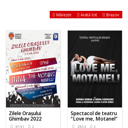
Mărește
Arată tot
Brașov
Zilele Orașului
Spectacol de teatru
Ghimbav 2022
"Love me, Motanel"
8191
2
3853
2