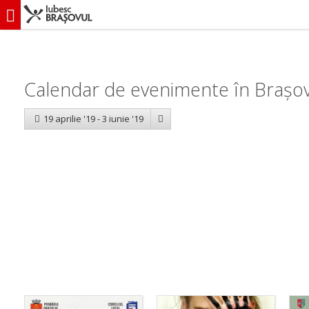
iubescbraşovul.ro
Calendar evenimente
Calendar de evenimente în Brașov: 
19 aprilie '19 - 3 iunie '19