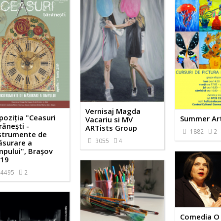
Vernisaj Magda
poziția "Ceasuri
Summer Art
Vacariu si MV
rănești -
ARTists Group
1882
2
strumente de
3055
4
surare a
mpului", Brașov
19
4495
2
Comedia O