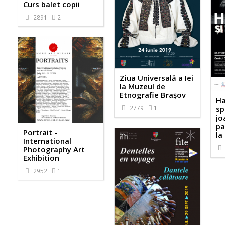
Curs balet copii
2891
2
Ziua Universală a Iei
la Muzeul de
Etnografie Brașov
Ha
2779
1
sp
jo
pa
Portrait -
la
International
Photography Art
Exhibition
2952
1