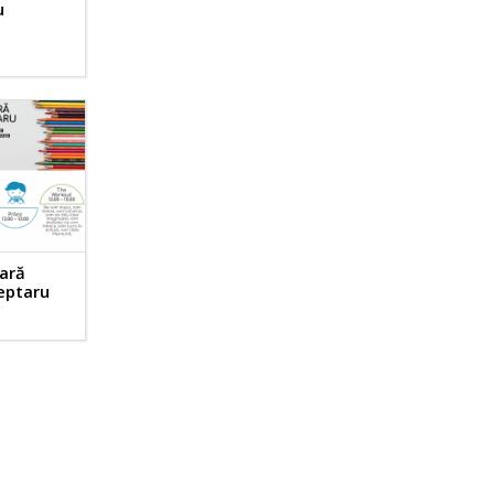
u
vară
reptaru