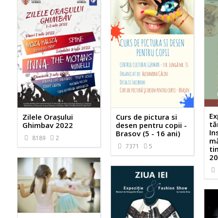
Ex
Zilele Orașului
Curs de pictura si
tă
Ghimbav 2022
desen pentru copii -
In
Brasov (5 - 16 ani)
8189
2
mă
7371
5
ti
20