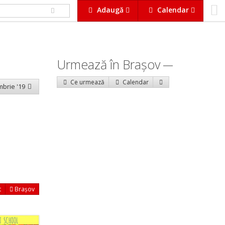
Adaugă
Calendar
Urmează în Braşov
Ce urmează
Calendar
embrie '19
t
Brașov