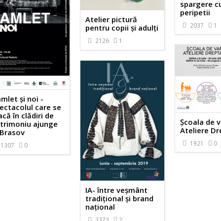
spargere c
peripetii
Atelier pictură
2037
1
pentru copii și adulți
2126
1
mlet și noi -
ectacolul care se
acă în clădiri de
Școala de 
trimoniu ajunge
Ateliere D
 Brasov
1921
0
1307
0
IA- între veșmânt
tradițional și brand
național
3373
2