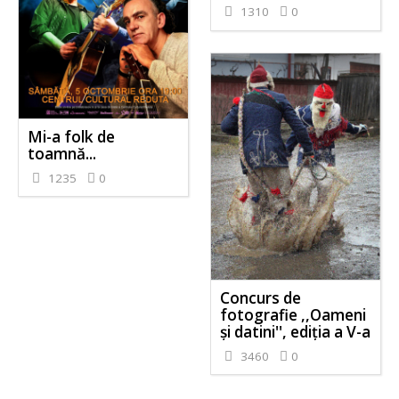
1310
0
Mi-a folk de
toamnă...
1235
0
Concurs de
fotografie ,,Oameni
și datini'', ediția a V-a
3460
0