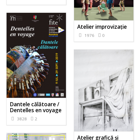
Atelier improvizație
1976
0
Dantele călătoare /
Dentelles en voyage
3828
2
Atelier grafică și