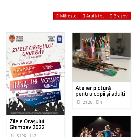
Mărește
Arată tot
Brașov
Atelier pictură
pentru copii și adulți
2126
1
Zilele Orașului
Ghimbav 2022
8190
2