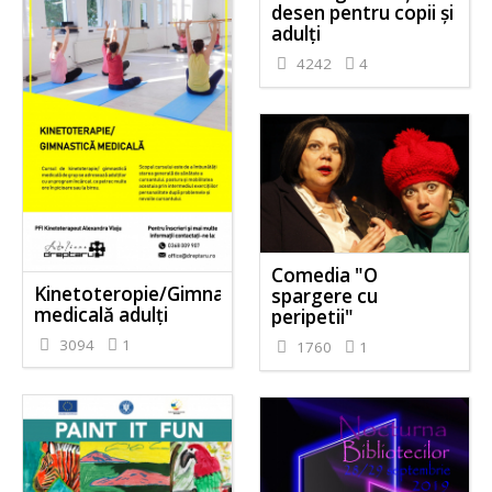
desen pentru copii și
adulți
4242
4
Comedia "O
Kinetoteropie/Gimnastică
spargere cu
medicală adulți
peripetii"
3094
1
1760
1