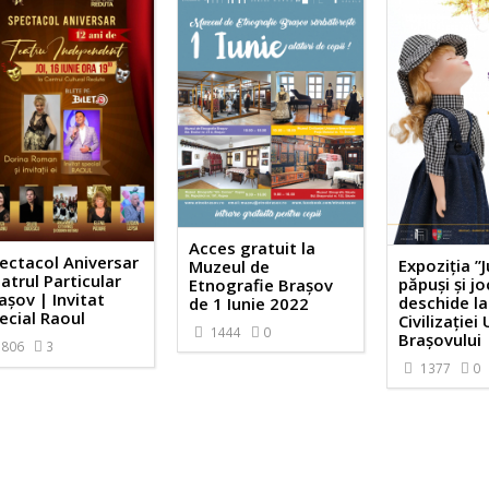
Acces gratuit la
ectacol Aniversar
Expoziţia ”J
Muzeul de
atrul Particular
păpuși și jo
Etnografie Brașov
așov | Invitat
deschide l
de 1 Iunie 2022
ecial Raoul
Civilizației
1444
0
Brașovului
806
3
1377
0