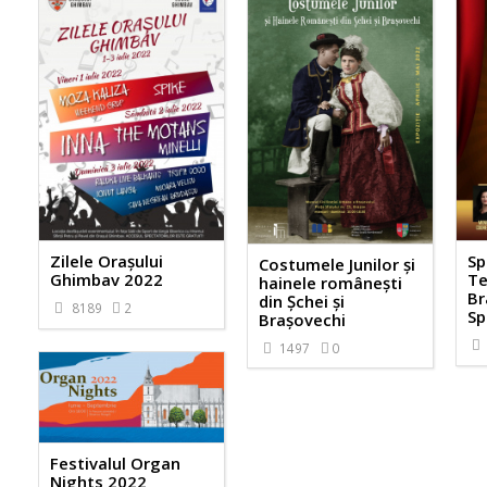
Zilele Orașului
Sp
Costumele Junilor și
Ghimbav 2022
Te
hainele românești
Br
din Șchei și
8189
2
Sp
Brașovechi
1497
0
Festivalul Organ
Nights 2022