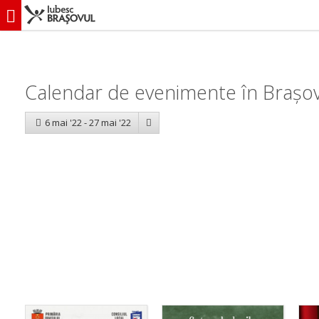
iubescbraşovul.ro
Calendar evenimente
Calendar de evenimente în Brașov:
6 mai '22 - 27 mai '22