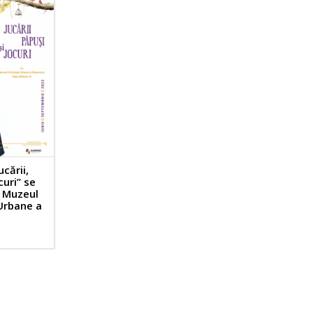
ucării,
curi” se
a Muzeul
 Urbane a