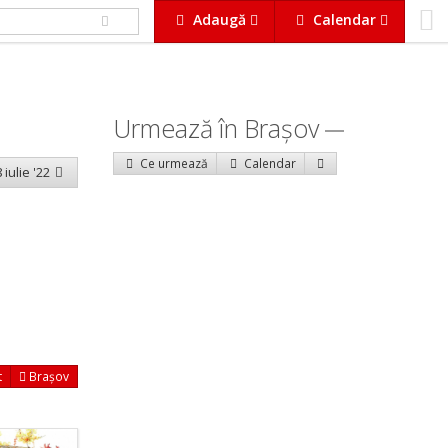
Adaugă
Calendar
Urmează în Braşov
Ce urmează
Calendar
 iulie '22
t
Brașov