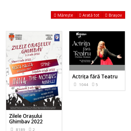
Mărește
Arată tot
Brașov
Actrița fără Teatru
1044
5
Zilele Orașului
Ghimbav 2022
8189
2