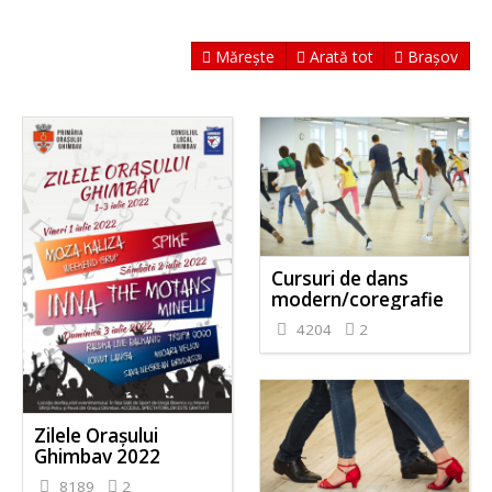
Mărește
Arată tot
Brașov
Cursuri de dans
modern/coregrafie
4204
2
Zilele Orașului
Ghimbav 2022
8189
2