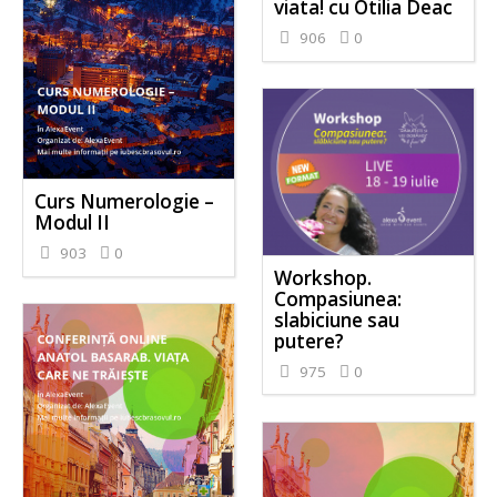
viata! cu Otilia Deac
906
0
Curs Numerologie –
Modul II
903
0
Workshop.
Compasiunea:
slabiciune sau
putere?
975
0