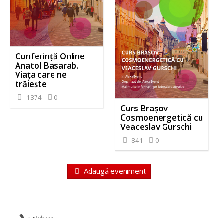
Conferință Online
Anatol Basarab.
Viața care ne
trăiește
1374
0
Curs Brașov
Cosmoenergetică cu
Veaceslav Gurschi
841
0
Adaugă eveniment