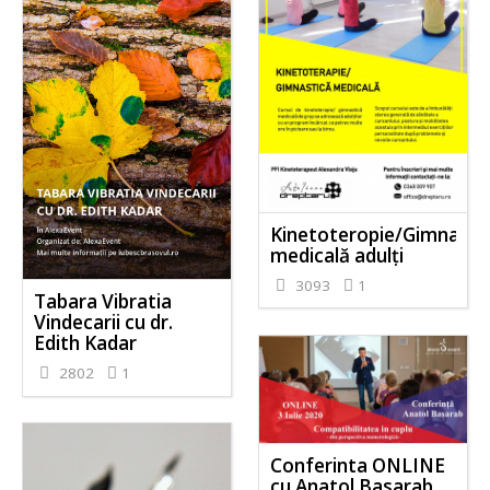
Kinetoteropie/Gimnasti
medicală adulți
3093
1
Tabara Vibratia
Vindecarii cu dr.
Edith Kadar
2802
1
Conferinta ONLINE
cu Anatol Basarab.