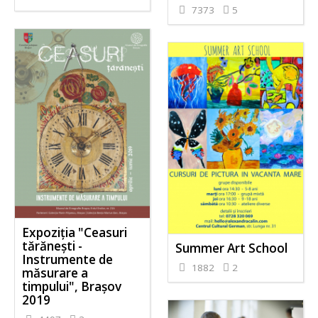
7373
5
Expoziția "Ceasuri
tărănești -
Summer Art School
Instrumente de
1882
2
măsurare a
timpului", Brașov
2019