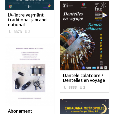
IA- între veșmânt
tradițional și brand
național
3373
2
Dantele călătoare /
Dentelles en voyage
3833
2
Abonament