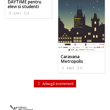
DAYTIME pentru
elevi si studenti
2761
0
Caravana
Metropolis
3463
0
Adaugă eveniment