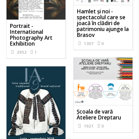
Hamlet și noi -
spectacolul care se
joacă în clădiri de
Portrait -
patrimoniu ajunge la
International
Brasov
Photography Art
Exhibition
1307
0
2952
1
Școala de vară
Ateliere Dreptaru
1921
0