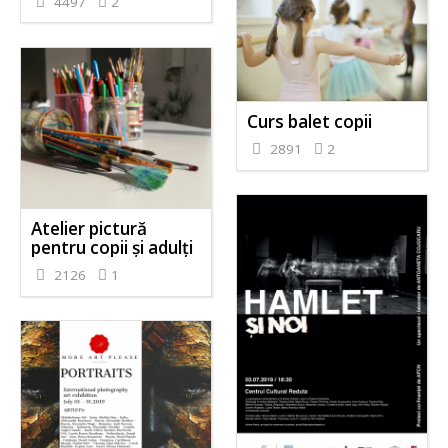
4497
2
Curs balet copii
2891
2
Atelier pictură
pentru copii și adulți
2126
1