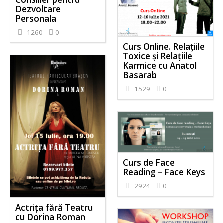
Dezvoltare
Personala
1260
0
Curs Online. Relațiile
Toxice și Relațiile
Karmice cu Anatol
Basarab
1529
0
Curs de Face
Reading – Face Keys
2924
0
Actrița fără Teatru
cu Dorina Roman