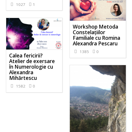
1027
1
Workshop Metoda
Constelațiilor
Familiale cu Romina
Alexandra Pescaru
1385
0
Calea fericirii?
Atelier de exersare
în Numerologie cu
Alexandra
Mihărtescu
1582
0