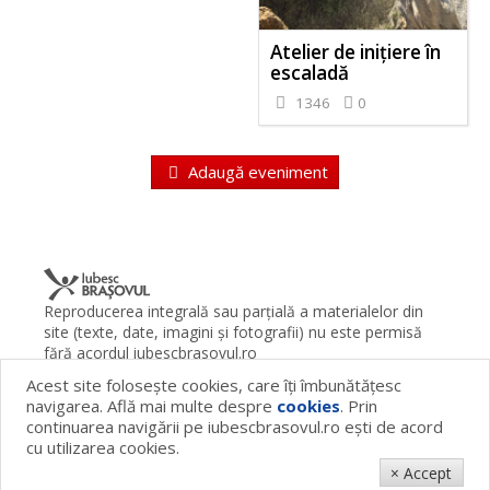
Atelier de inițiere în
escaladă
1346
0
Adaugă eveniment
Reproducerea integrală sau parţială a materialelor din
site (texte, date, imagini şi fotografii) nu este permisă
fără acordul iubescbrasovul.ro
Acest site foloseşte cookies, care îţi îmbunătăţesc
Termeni şi condiţii
Contact
Despre proiect
FAQ
navigarea. Află mai multe despre
cookies
. Prin
Cookies
Publicitate
continuarea navigării pe iubescbrasovul.ro eşti de acord
© 2026 iubescbrasovul.ro
cu utilizarea cookies.
× Accept