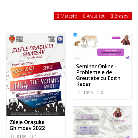
Mărește
Arată tot
Brașov
Seminar Online -
Problemele de
Greutate cu Edith
Kadar
1055
0
Zilele Orașului
Ghimbav 2022
8189
2