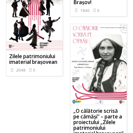
Brașov!
1840
0
Zilele patrimoniului
imaterial brașovean
2048
0
„O călătorie scrisă
pe cămăși” – parte a
proiectului „Zilele
patrimoniului