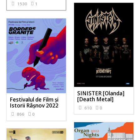
1530
1
SINISTER [Olanda]
[Death Metal]
Festivalul de Film şi
Istorii Râşnov 2022
610
0
866
0