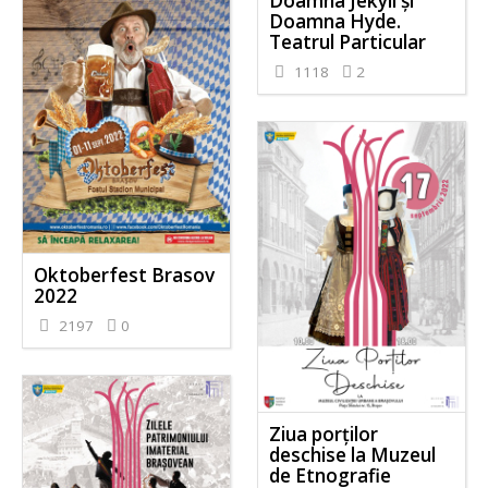
Doamna Jekyll și
Doamna Hyde.
Teatrul Particular
1118
2
Oktoberfest Brasov
2022
2197
0
Ziua porților
deschise la Muzeul
de Etnografie