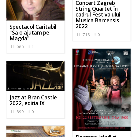
Concert Zagreb
String Quartet în
cadrul Festivalului
Musica Barcensis
2022
Spectacol Caritabil
"Să o ajutăm pe
718
0
Magda"
980
1
Jazz at Bran Castle
2022, ediția IX
899
0