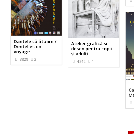
Dantele călătoare /
Atelier grafică și
Dentelles en
desen pentru copii
voyage
și adulți
3828
2
4242
4
Ca
Me