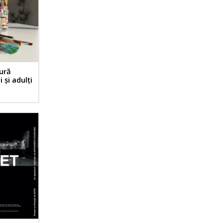
tură
 și adulți