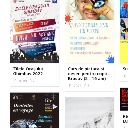
Zilele Orașului
Curs de pictura si
Su
Ghimbav 2022
desen pentru copii -
Brasov (5 - 16 ani)
8189
2
7371
5
Re
Eu