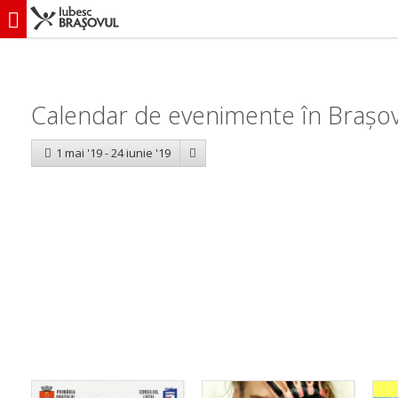
iubescbraşovul.ro
Calendar evenimente
Calendar de evenimente în Brașov
1 mai '19 - 24 iunie '19