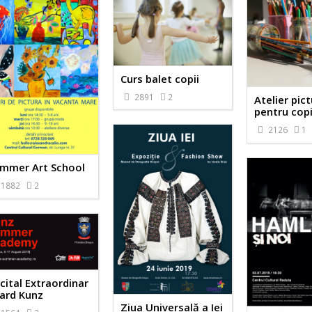
Curs balet copii
2891
2
Atelier pic
pentru copii
2126
1
mmer Art School
1882
2
cital Extraordinar
ard Kunz
Ziua Universală a Iei