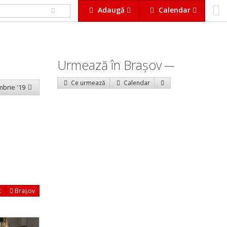
Adaugă
Calendar
Urmează în Braşov
Ce urmează
Calendar
mbrie '19
t
Brașov