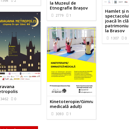
1564
2
la Muzeul de
Etnografie Brașov
Hamlet și n
2779
1
spectacolul
joacă în clă
patrimoniu
la Brasov
1307
0
ravana
tropolis
3462
0
Kinetoteropie/Gimnastică
medicală adulți
3093
1