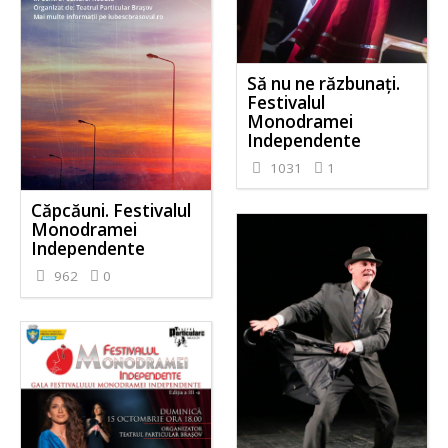
Să nu ne răzbunați.
Festivalul
Monodramei
Independente
1031
1
Căpcăuni. Festivalul
Monodramei
Independente
962
0