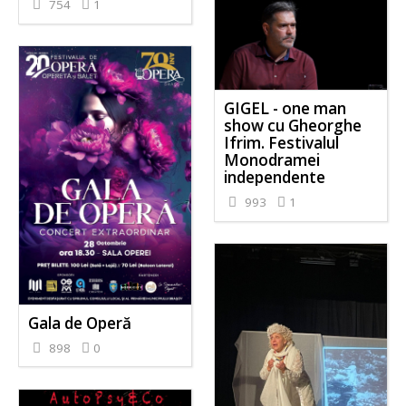
754
1
GIGEL - one man
show cu Gheorghe
Ifrim. Festivalul
Monodramei
independente
993
1
Gala de Operă
898
0