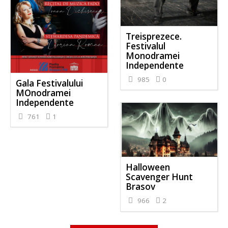
Treisprezece.
Festivalul
Monodramei
Independente
985
0
Gala Festivalului
MOnodramei
Independente
761
1
Halloween
Scavenger Hunt
Brasov
966
2