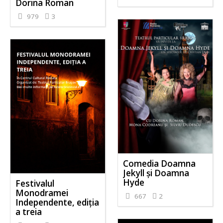
Dorina Roman
979
3
Comedia Doamna
Jekyll și Doamna
Hyde
Festivalul
Monodramei
667
2
Independente, ediția
a treia