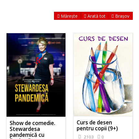
Mărește
Arată tot
Brașov
Curs de desen
Show de comedie.
pentru copii (9+)
Stewardesa
pandemică cu
2103
0