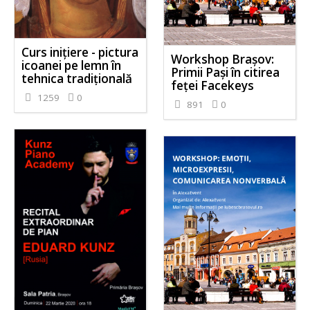
Curs inițiere - pictura
Workshop Brașov:
icoanei pe lemn în
Primii Pași în citirea
tehnica tradițională
feței Facekeys
1259
0
891
0