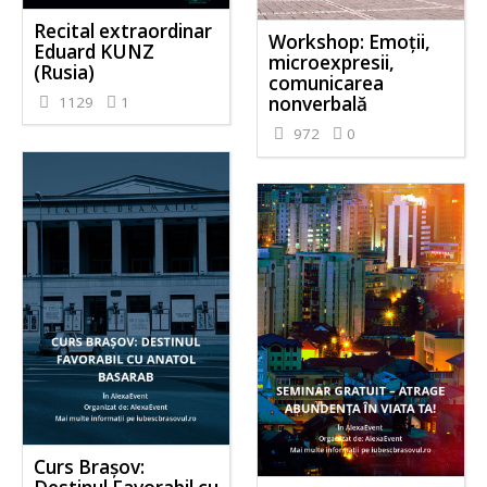
Recital extraordinar
Workshop: Emoții,
Eduard KUNZ
microexpresii,
(Rusia)
comunicarea
nonverbală
1129
1
972
0
Curs Brașov: