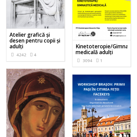
Atelier grafică și
desen pentru copii și
Kinetoteropie/Gimnasti
adulți
medicală adulți
4242
4
3094
1