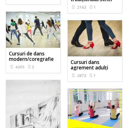
2162
1
Cursuri de dans
modern/coregrafie
Cursuri dans
4205
2
agrement adulți
2872
1