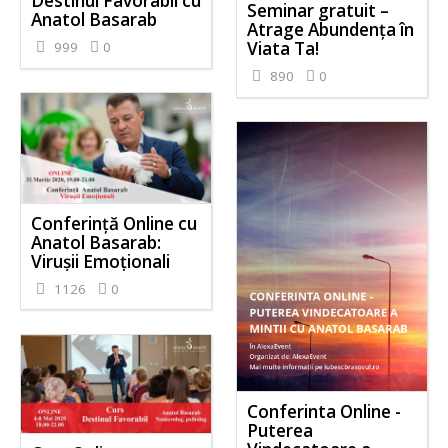
Destinul Favorabil cu
Seminar gratuit –
Anatol Basarab
Atrage Abundența în
Viata Ta!
999
0
890
0
Conferință Online cu
Anatol Basarab:
Virușii Emoționali
1126
0
Conferinta Online -
Puterea