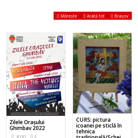
Mărește
Arată tot
Brașov
CURS: pictura
Zilele Orașului
icoanei pe sticlă în
Ghimbav 2022
tehnica
8191
2
tradițională/Schei