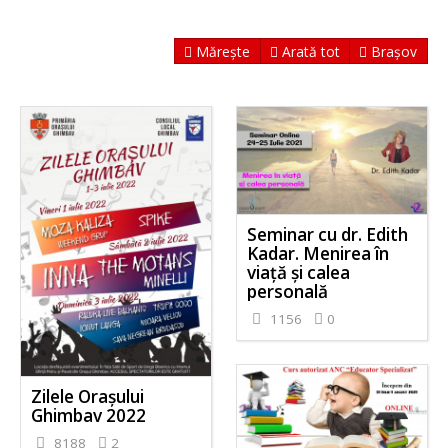
Mărește
Arată tot
Brașov
Seminar cu dr. Edith
Kadar. Menirea în
viață și calea
personală
1156
0
Zilele Orașului
Ghimbav 2022
8188
2