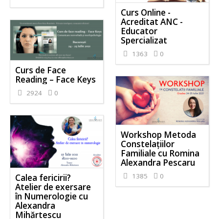
Curs Online -
Acreditat ANC -
Educator
Spercializat
1363
0
Curs de Face
Reading – Face Keys
2924
0
Workshop Metoda
Constelațiilor
Familiale cu Romina
Alexandra Pescaru
1385
0
Calea fericirii?
Atelier de exersare
în Numerologie cu
Alexandra
Mihărtescu