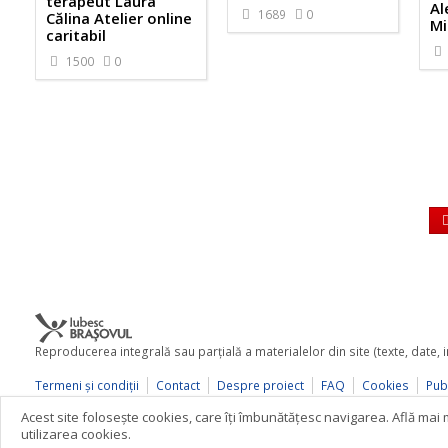
terapeut Laura
Al
1689
0
Călina Atelier online
Mi
caritabil
1500
0
Reproducerea integrală sau parţială a materialelor din site (texte, date,
Termeni şi condiţii
Contact
Despre proiect
FAQ
Cookies
Publ
© 2026 iubescbrasovul.ro
Acest site foloseşte cookies, care îţi îmbunătăţesc navigarea. Află ma
utilizarea cookies.