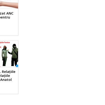
izat ANC
 pentru
 Relațiile
lațiile
 Anatol