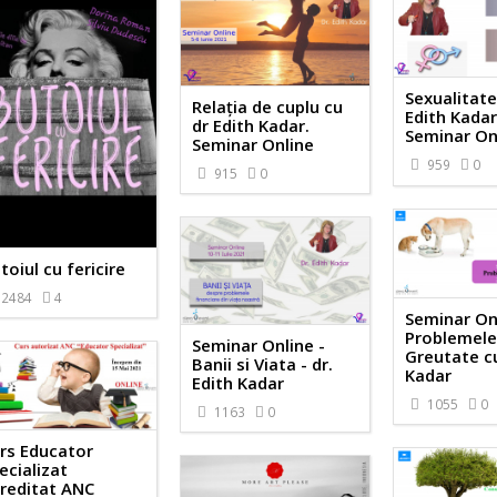
Sexualitate
Relația de cuplu cu
Edith Kadar
dr Edith Kadar.
Seminar On
Seminar Online
959
0
915
0
toiul cu fericire
2484
4
Seminar Onl
Problemele
Seminar Online -
Greutate c
Banii si Viata - dr.
Kadar
Edith Kadar
1055
0
1163
0
rs Educator
ecializat
reditat ANC