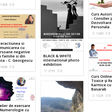
1358
0
Curs Autor
- Consilier
Dezvoltare
Personala
1260
0
teractiunea si
municarea cu
rsoane negative
BLACK & WHITE
n familie si din
international photo
ata - C. Georgescu
exhibition
1406
0
2191
0
Curs Online.
Toxice și Re
Karmice cu
Basarab
1529
0
elier de exersare
 Numerologie cu