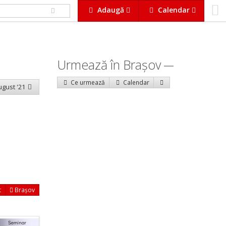
Adaugă
Calendar
Urmează în Braşov
Ce urmează
Calendar
august '21
t
Brașov