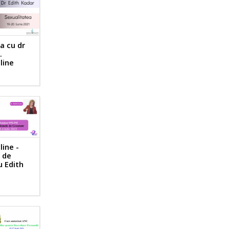
a cu dr
.
line
ine -
 de
u Edith