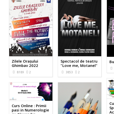
Zilele Orașului
Spectacol de teatru
Bu
Ghimbav 2022
"Love me, Motanel"
8189
2
3853
2
Cu
Curs Online : Primii
Sp
pasi in Numerologie
Ac