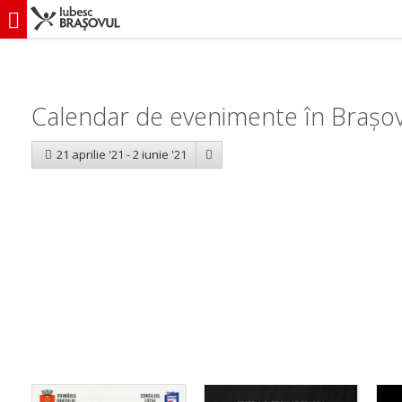
iubescbraşovul.ro
Calendar evenimente
Calendar de evenimente în Brașov: 
21 aprilie '21 - 2 iunie '21