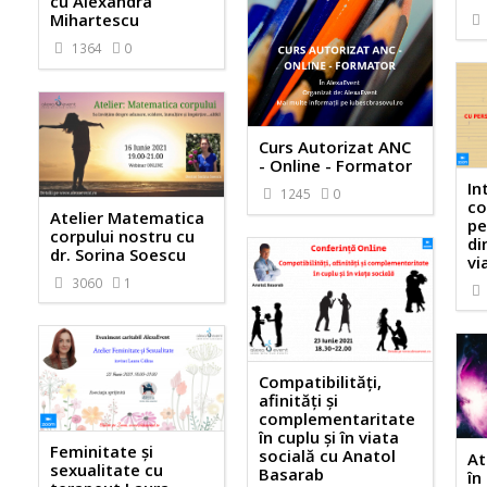
cu Alexandra
Mihartescu
1364
0
Curs Autorizat ANC
- Online - Formator
In
1245
0
co
Atelier Matematica
pe
corpului nostru cu
di
dr. Sorina Soescu
vi
3060
1
Compatibilități,
afinități și
complementaritate
în cuplu și în viata
Feminitate și
socială cu Anatol
At
sexualitate cu
Basarab
în