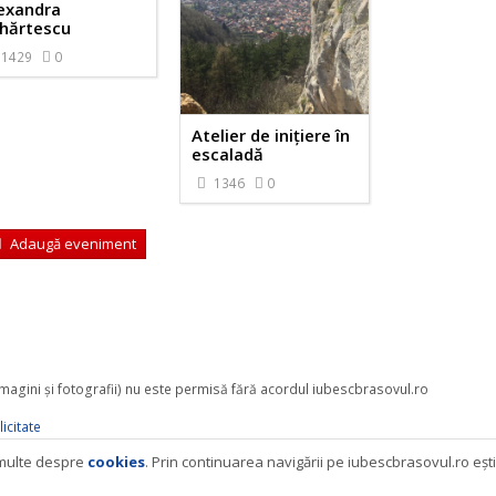
exandra
hărtescu
1429
0
Atelier de inițiere în
escaladă
1346
0
Adaugă eveniment
 imagini şi fotografii) nu este permisă fără acordul iubescbrasovul.ro
icitate
i multe despre
cookies
. Prin continuarea navigării pe iubescbrasovul.ro eşt